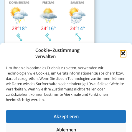
Cookie-Zustimmung
verwalten
Das aktuelle Wetter in Mariazell
Um Ihnen ein optimales Erlebnis zu bieten, verwenden wir
Unwetter Warnzentrale
Technologien wie Cookies, um Geräteinformationen zu speichern bzw.
darauf zuzugreifen. Wenn Sie diesen Technologien zustimmen, können
Satellitenbild GeoSphere
wir Daten wie das Surfverhalten oder eindeutige IDs auf dieser Website
ÖAMTC Verkehrsservice
verarbeiten. Wenn Sie Ihre Zustimmung nicht erteilen oder
zurückziehen, können bestimmte Merkmale und Funktionen
beeinträchtigt werden.
Akzeptieren
Kontakt:
Ing. Werner Girrer | Wiener Straße 64 | A-8630 Mariazell |
Ablehnen