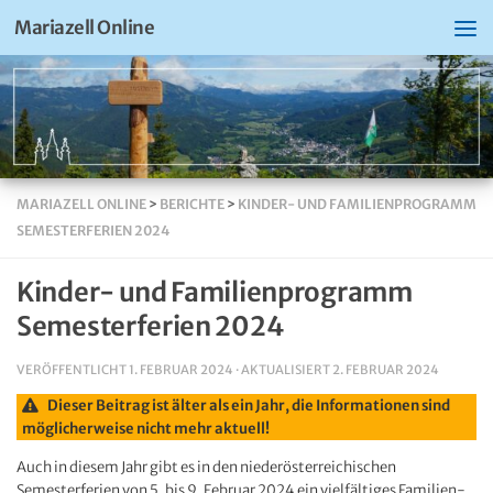
Mariazell Online
MARIAZELL ONLINE
>
BERICHTE
>
KINDER- UND FAMILIENPROGRAMM
SEMESTERFERIEN 2024
Kinder- und Familienprogramm
Semesterferien 2024
VERÖFFENTLICHT
1. FEBRUAR 2024
· AKTUALISIERT
2. FEBRUAR 2024
Dieser Beitrag ist älter als ein Jahr, die Informationen sind
möglicherweise nicht mehr aktuell!
Auch in diesem Jahr gibt es in den niederösterreichischen
Semesterferien von 5. bis 9. Februar 2024 ein vielfältiges Familien-