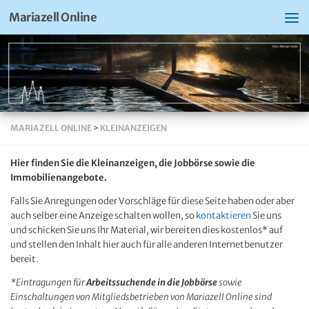
Mariazell Online
MARIAZELL ONLINE
>
KLEINANZEIGEN
Hier finden Sie die Kleinanzeigen, die Jobbörse sowie die
Immobilienangebote.
Falls Sie Anregungen oder Vorschläge für diese Seite haben oder aber
auch selber eine Anzeige schalten wollen, so
kontaktieren
Sie uns
und schicken Sie uns Ihr Material, wir bereiten dies kostenlos* auf
und stellen den Inhalt hier auch für alle anderen Internetbenutzer
bereit.
*Eintragungen für
Arbeitssuchende in die Jobbörse
sowie
Einschaltungen von Mitgliedsbetrieben von Mariazell Online sind