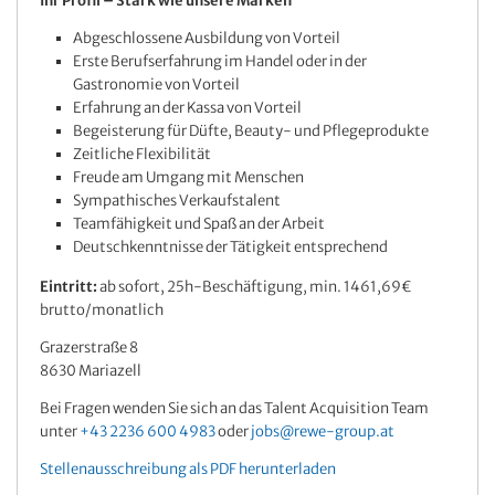
Ihr Profil – Stark wie unsere Marken
Abgeschlossene Ausbildung von Vorteil
Erste Berufserfahrung im Handel oder in der
Gastronomie von Vorteil
Erfahrung an der Kassa von Vorteil
Begeisterung für Düfte, Beauty- und Pflegeprodukte
Zeitliche Flexibilität
Freude am Umgang mit Menschen
Sympathisches Verkaufstalent
Teamfähigkeit und Spaß an der Arbeit
Deutschkenntnisse der Tätigkeit entsprechend
Eintritt:
ab sofort, 25h-Beschäftigung, min. 1461,69€
brutto/monatlich
Grazerstraße 8
8630 Mariazell
Bei Fragen wenden Sie sich an das Talent Acquisition Team
unter
+43 2236 600 4983
oder
jobs@rewe-group.at
Stellenausschreibung als PDF herunterladen