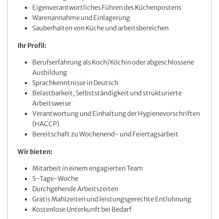
Eigenverantwortliches Führen des Küchenpostens
Warenannahme und Einlagerung
Sauberhalten von Küche und arbeitsbereichen
Ihr Profil:
Berufserfahrung als Koch/Köchin oder abgeschlossene
Ausbildung
Sprachkenntnisse in Deutsch
Belastbarkeit, Selbstständigkeit und strukturierte
Arbeitsweise
Verantwortung und Einhaltung der Hygienevorschriften
(HACCP)
Bereitschaft zu Wochenend- und Feiertagsarbeit
Wir bieten:
Mitarbeit in einem engagierten Team
5-Tage-Woche
Durchgehende Arbeitszeiten
Gratis Mahlzeiten und leistungsgerechte Entlohnung
Kostenlose Unterkunft bei Bedarf