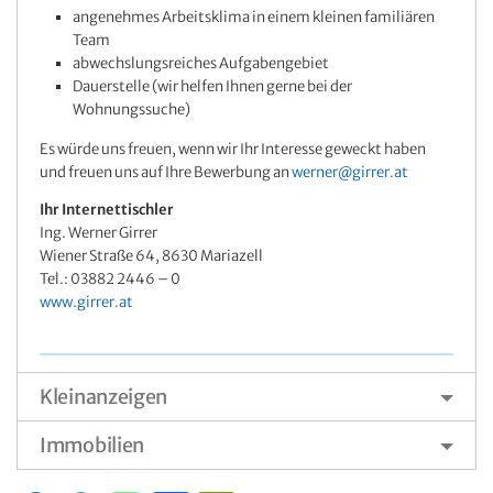
angenehmes Arbeitsklima in einem kleinen familiären
Team
abwechslungsreiches Aufgabengebiet
Dauerstelle (wir helfen Ihnen gerne bei der
Wohnungssuche)
Es würde uns freuen, wenn wir Ihr Interesse geweckt haben
und freuen uns auf Ihre Bewerbung an
werner@girrer.at
Ihr Internettischler
Ing. Werner Girrer
Wiener Straße 64, 8630 Mariazell
Tel.: 03882 2446 – 0
www.girrer.at
Kleinanzeigen
Immobilien