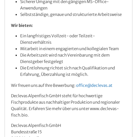
Sicherer Umgang mit den gängigen MS-Office-
Anwendungen
Selbstständige, genaue und strukturierte Arbeitsweise
Wir bieten:
Ein langfristiges Vollzeit- oder Teilzeit-
Dienstverhältnis
Mitarbeit in einem engagierten und kollegialen Team
Die Arbeitszeit wird nach Vereinbarung mit dem
Dienstgeber festgelegt
Die Entlohnung richtet sich nach Qualifikation und
Erfahrung, Überzahlung ist möglich.
Wir freuen uns auf Ihre Bewerbung:
office@declevas.at
Declevas Alpenfisch GmbH steht für hochwertige
Fischprodukte aus nachhaltiger Produktion und regionaler
Qualität. Erfahren Sie mehr über uns unter www.declevas-
fisch.bio.
Declevas Alpenfisch GmbH
Bundesstraße 15