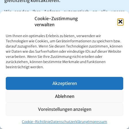
gleichzeitig kontaktieren.
Wir senden Ihre Anfrage automatisch an alle unsere
Mitgliedsbetriebe, die Ihren gewählten Kriterien
Cookie-Zustimmung
verwalten
entsprechen – und Sie erhalten Ihre Antwort rasch und
ohne Umwege direkt von den Gastgebern.
Um Ihnen ein optimales Erlebnis zu bieten, verwenden wir
Technologien wie Cookies, um Geräteinformationen zu speichern bzw.
darauf zuzugreifen. Wenn Sie diesen Technologien zustimmen, können
wir Daten wie das Surfverhalten oder eindeutige IDs auf dieser Website
Mariazell Online App
verarbeiten. Wenn Sie Ihre Zustimmung nicht erteilen oder
zurückziehen, können bestimmte Merkmale und Funktionen
beeinträchtigt werden.
Akzeptieren
Ablehnen
Voreinstellungen anzeigen
Cookie-Richtlinie
Datenschutzerklärung
Impressum
Neben der ERSTEN INTERNET-ADRESSE im Mariazeller