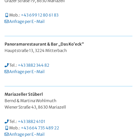
Grazer Straße 19, 8630 Mariazell
Mob.:
+43 699 12 80 61 83
Anfrage per E-Mail
Panoramarestaurant & Bar „Das Ko’eck“
Hauptstraße 13, 3224 Mitterbach
Tel.:
+43 3882 344 82
Anfrage per E-Mail
Mariazeller Stüberl
Bernd & Martina Wohlmuth
Wiener Straße 43, 8630 Mariazell
Tel.:
+43 3882 4101
Mob.:
+43 664 735 489 22
Anfrage per E-Mail