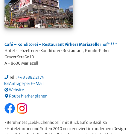
Café – Konditorei – Restaurant Pirkers Mariazellerhof****
Hotel · Lebzelterei · Konditorei · Restaurant, Familie Pirker
Grazer Straße 10
A - 8630 Mariazell
Tel.:
+43 3882 2179
Anfrage per E-Mail
Website
Route hierher planen
• Berühmtes „Lebkuchenhotel“ mit Blick auf die Basilika
• Hotelzimmer und Suiten 2010 neu renoviert in modernem Design