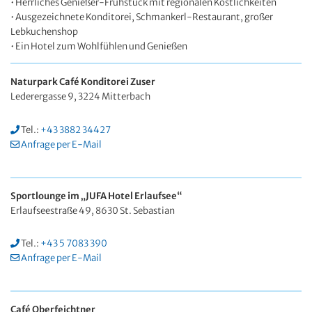
• Herrliches Genießer-Frühstück mit regionalen Köstlichkeiten
• Ausgezeichnete Konditorei, Schmankerl-Restaurant, großer
Lebkuchenshop
• Ein Hotel zum Wohlfühlen und Genießen
Naturpark Café Konditorei Zuser
Lederergasse 9, 3224 Mitterbach
Tel.:
+43 3882 34427
Anfrage per E-Mail
Sportlounge im „JUFA Hotel Erlaufsee“
Erlaufseestraße 49, 8630 St. Sebastian
Tel.:
+43 5 7083 390
Anfrage per E-Mail
Café Oberfeichtner