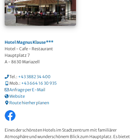
Hotel Magnus Klause***
Hotel - Cafe - Restaurant
Hauptplatz 7
A - 8630 Mariazell
Tel.:
+43 3882 34 400
Mob.:
+43 664 16 30 935
Anfrage per E-Mail
Website
Route hierher planen
Eines der schönsten Hotels im Stadtzentrum mit familiärer
Atmosphäre und wunderschönem Blick zum Hauptplatz. Es bietet