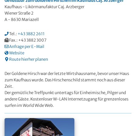
Genussbar zum Goldenen Hirschen im Kaufhaus Caj. Arzberger
Kaufhaus - Likörmanufaktur Caj. Arzberger
Wiener Straße 2
A - 8630 Mariazell
Tel.:
+43 3882 2611
Fax.: +43 3882 3007
Anfrage per E-Mail
Website
Route hierher planen
Der Goldene Hirsch war der letzte Wirtshausname, bevor unser Haus
zum Kaufhaus wurde. Das Hirschenschild stammt noch aus dieser
Zeit.
Der gemütliche Treffpunkt untertags für Einheimische, Pilger und
andere Gäste. Kostenloser W-LAN Internetzugang für grenzenloses
surfen im World Wide Web.