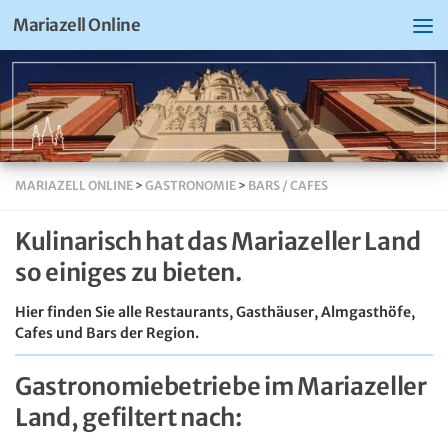
Mariazell Online
MARIAZELL ONLINE
>
GASTRONOMIE
>
BARS / CAFES
Kulinarisch hat das Mariazeller Land
so einiges zu bieten.
Hier finden Sie alle Restaurants, Gasthäuser, Almgasthöfe,
Cafes und Bars der Region.
Gastronomiebetriebe im Mariazeller
Land, gefiltert nach: