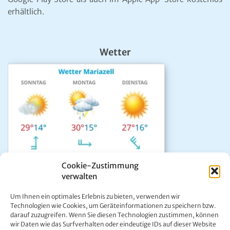
erhältlich.
Wetter
Cookie-Zustimmung
verwalten
Das aktuelle Wetter in Mariazell
Um Ihnen ein optimales Erlebnis zu bieten, verwenden wir
Unwetter Warnzentrale
Technologien wie Cookies, um Geräteinformationen zu speichern bzw.
darauf zuzugreifen. Wenn Sie diesen Technologien zustimmen, können
Satellitenbild GeoSphere
wir Daten wie das Surfverhalten oder eindeutige IDs auf dieser Website
ÖAMTC Verkehrsservice