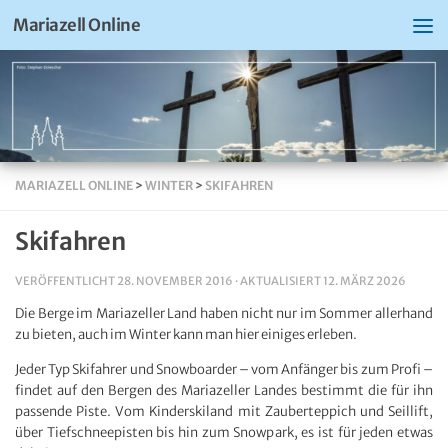
Mariazell Online
MARIAZELL ONLINE
>
WINTER
>
SKIFAHREN
Skifahren
VERÖFFENTLICHT
28. NOVEMBER 2016
· AKTUALISIERT
12. MÄRZ 2026
Die Berge im Mariazeller Land haben nicht nur im Sommer allerhand
zu bieten, auch im Winter kann man hier einiges erleben.
Jeder Typ Skifahrer und Snowboarder – vom Anfänger bis zum Profi –
findet auf den Bergen des Mariazeller Landes bestimmt die für ihn
passende Piste. Vom Kinderskiland mit Zauberteppich und Seillift,
über Tiefschneepisten bis hin zum Snowpark, es ist für jeden etwas