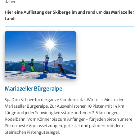
dabei.
Hier eine Auflistung der Skiberge im und rund um das Mariazeller
Land:
Mariazeller Bürgeralpe
Spaß im Schnee für die ganze Familie ist das Winter – Motto der
Mariazeller Bürgeralpe. Zur Auswahl stehen 10 Pisten mit 14 km
Länge und jeder Schwierigkeitsstufe und einer 2,5 km langen
Rodelbahn. Vom Könner bis zum Anfänger – für jeden bieten unsere
Pisten beste Voraussetzungen, getestet und prämiert mit dem
Steirischen Pistengütesiegel.