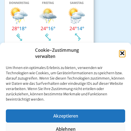
Cookie-Zustimmung
verwalten
Das aktuelle Wetter in Mariazell
Um Ihnen ein optimales Erlebnis zu bieten, verwenden wir
Unwetter Warnzentrale
Technologien wie Cookies, um Geräteinformationen zu speichern bzw.
darauf zuzugreifen. Wenn Sie diesen Technologien zustimmen, können
Satellitenbild GeoSphere
wir Daten wie das Surfverhalten oder eindeutige IDs auf dieser Website
ÖAMTC Verkehrsservice
verarbeiten. Wenn Sie Ihre Zustimmung nicht erteilen oder
zurückziehen, können bestimmte Merkmale und Funktionen
beeinträchtigt werden.
Akzeptieren
Kontakt:
Ing. Werner Girrer | Wiener Straße 64 | A-8630 Mariazell |
Ablehnen