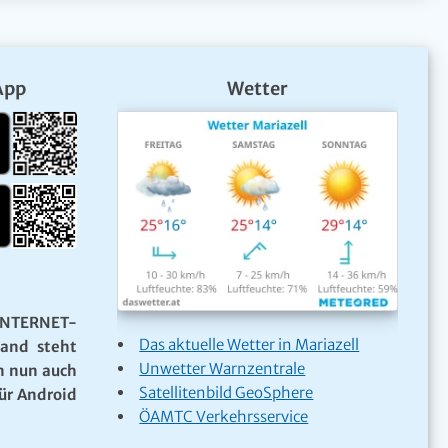
App
Wetter
NTERNET-
Das aktuelle Wetter in Mariazell
Land steht
Unwetter Warnzentrale
n nun auch
Satellitenbild GeoSphere
ür Android
ÖAMTC Verkehrsservice