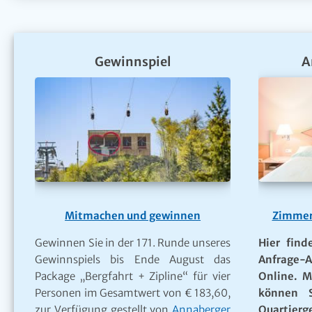
Gewinnspiel
A
Mitmachen und gewinnen
Zimmer
Gewinnen Sie in der 171. Runde unseres
Hier find
Gewinnspiels bis Ende August das
Anfrage-A
Package „Bergfahrt + Zipline“ für vier
Online. M
Personen im Gesamtwert von € 183,60,
können S
zur Verfügung gestellt von
Annaberger
Quartie