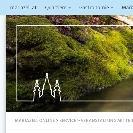
mariazell.at
Quartiere
Gastronomie
Mari
MARIAZELL ONLINE
>
SERVICE
>
VERANSTALTUNG MITTEI