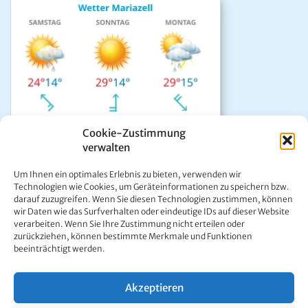
Cookie-Zustimmung
verwalten
Das aktuelle Wetter in Mariazell
Um Ihnen ein optimales Erlebnis zu bieten, verwenden wir
Unwetter Warnzentrale
Technologien wie Cookies, um Geräteinformationen zu speichern bzw.
darauf zuzugreifen. Wenn Sie diesen Technologien zustimmen, können
Satellitenbild GeoSphere
wir Daten wie das Surfverhalten oder eindeutige IDs auf dieser Website
ÖAMTC Verkehrsservice
verarbeiten. Wenn Sie Ihre Zustimmung nicht erteilen oder
zurückziehen, können bestimmte Merkmale und Funktionen
beeinträchtigt werden.
Akzeptieren