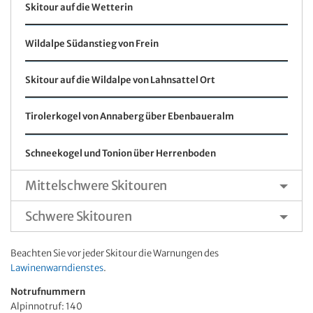
Skitour auf die Wetterin
Wildalpe Südanstieg von Frein
Skitour auf die Wildalpe von Lahnsattel Ort
Tirolerkogel von Annaberg über Ebenbaueralm
Schneekogel und Tonion über Herrenboden
Mittelschwere Skitouren
Schwere Skitouren
Beachten Sie vor jeder Skitour die Warnungen des
Lawinenwarndienstes
.
Notrufnummern
Alpinnotruf: 140