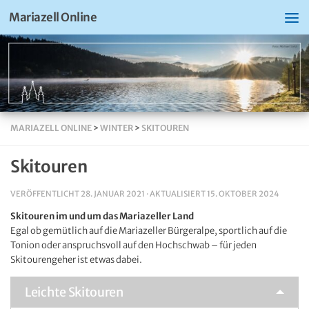
Mariazell Online
MARIAZELL ONLINE
>
WINTER
>
SKITOUREN
Skitouren
VERÖFFENTLICHT
28. JANUAR 2021
· AKTUALISIERT
15. OKTOBER 2024
Skitouren im und um das Mariazeller Land
Egal ob gemütlich auf die Mariazeller Bürgeralpe, sportlich auf die
Tonion oder anspruchsvoll auf den Hochschwab – für jeden
Skitourengeher ist etwas dabei.
Leichte Skitouren