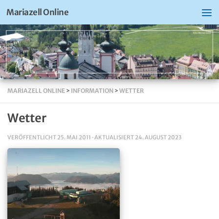
Mariazell Online
MARIAZELL ONLINE
>
INFORMATION
>
WETTER
Wetter
VERÖFFENTLICHT
25. MAI 2011
· AKTUALISIERT
24. AUGUST 2023