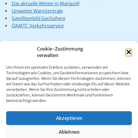
Das aktuelle Wetter in Mariazell
Unwetter Warnzentrale
Satellitenbild GeoSphere
ÖAMTC Verkehrsservice
Cookie-Zustimmung
verwalten
Um Ihnen ein optimales Erlebnis zu bieten, verwenden wir
Kontakt:
Ing. Werner Girrer | Wiener Straße 64 | A-8630 Mariazell |
Technologien wie Cookies, um Geräteinformationen zu speichern bzw.
E-Mail:
office@mariazell.at
darauf zuzugreifen. Wenn Sie diesen Technologien zustimmen, können
Mariazell Online © 1997 - 2026. Alle Rechte vorbehalten.
wir Daten wie das Surfverhalten oder eindeutige IDs auf dieser Website
Impressum
|
Datenschutzerklärung
verarbeiten. Wenn Sie Ihre Zustimmung nicht erteilen oder
zurückziehen, können bestimmte Merkmale und Funktionen
beeinträchtigt werden.
Akzeptieren
Ablehnen