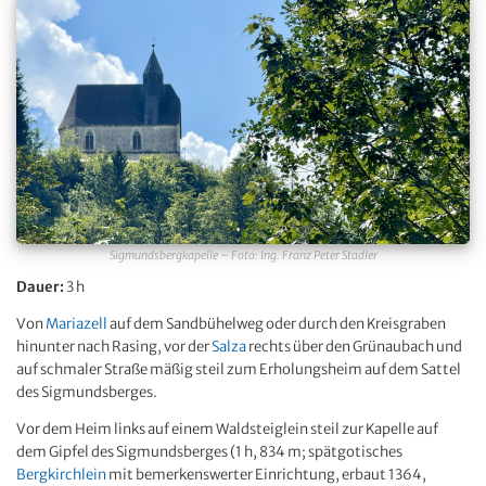
Sigmundsbergkapelle – Foto: Ing. Franz Peter Stadler
Dauer:
3 h
Von
Mariazell
auf dem Sandbühelweg oder durch den Kreisgraben
hinunter nach Rasing, vor der
Salza
rechts über den Grünaubach und
auf schmaler Straße mäßig steil zum Erholungsheim auf dem Sattel
des Sigmundsberges.
Vor dem Heim links auf einem Waldsteiglein steil zur Kapelle auf
dem Gipfel des Sigmundsberges (1 h, 834 m; spätgotisches
Bergkirchlein
mit bemerkenswerter Einrichtung, erbaut 1364,