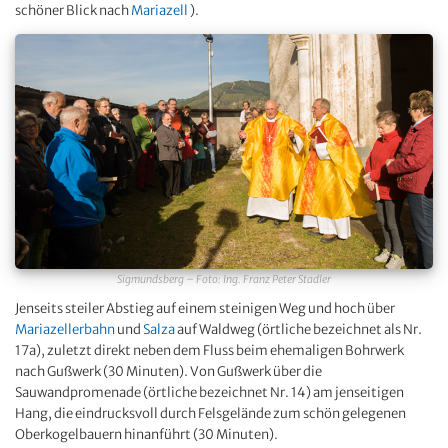
schöner Blick nach
Mariazell
).
Sigmundsberg – Foto: Ing. Franz Peter Stadler
Jenseits steiler Abstieg auf einem steinigen Weg und hoch über
Mariazellerbahn
und
Salza
auf Waldweg (örtliche bezeichnet als Nr.
17a), zuletzt direkt neben dem Fluss beim ehemaligen Bohrwerk
nach Gußwerk (30 Minuten). Von Gußwerk über die
Sauwandpromenade (örtliche bezeichnet Nr. 14) am jenseitigen
Hang, die eindrucksvoll durch Felsgelände zum schön gelegenen
Oberkogelbauern hinanführt (30 Minuten).