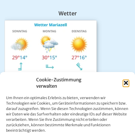
Wetter
Cookie-Zustimmung
verwalten
Das aktuelle Wetter in Mariazell
Um Ihnen ein optimales Erlebnis zu bieten, verwenden wir
Unwetter Warnzentrale
Technologien wie Cookies, um Geräteinformationen zu speichern bzw.
darauf zuzugreifen. Wenn Sie diesen Technologien zustimmen, können
Satellitenbild GeoSphere
wir Daten wie das Surfverhalten oder eindeutige IDs auf dieser Website
ÖAMTC Verkehrsservice
verarbeiten. Wenn Sie Ihre Zustimmung nicht erteilen oder
zurückziehen, können bestimmte Merkmale und Funktionen
beeinträchtigt werden.