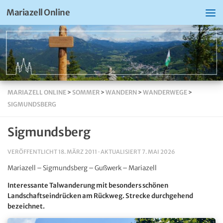
Mariazell Online
MARIAZELL ONLINE
>
SOMMER
>
WANDERN
>
WANDERWEGE
>
SIGMUNDSBERG
Sigmundsberg
VERÖFFENTLICHT
18. MÄRZ 2011
· AKTUALISIERT
7. MAI 2026
Mariazell – Sigmundsberg – Gußwerk – Mariazell
Interessante Talwanderung mit besonders schönen
Landschaftseindrücken am Rückweg. Strecke durchgehend
bezeichnet.