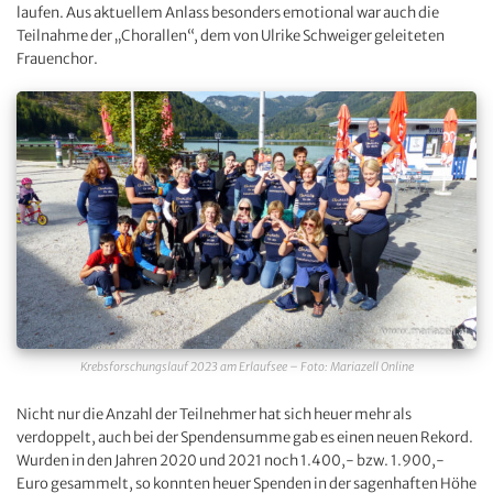
laufen. Aus aktuellem Anlass besonders emotional war auch die
Teilnahme der „Chorallen“, dem von Ulrike Schweiger geleiteten
Frauenchor.
Krebsforschungslauf 2023 am Erlaufsee – Foto: Mariazell Online
Nicht nur die Anzahl der Teilnehmer hat sich heuer mehr als
verdoppelt, auch bei der Spendensumme gab es einen neuen Rekord.
Wurden in den Jahren 2020 und 2021 noch 1.400,- bzw. 1.900,-
Euro gesammelt, so konnten heuer Spenden in der sagenhaften Höhe