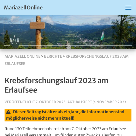
Mariazell Online
MARIAZELL ONLINE
>
BERICHTE
>
KREBSFORSCHUNGSLAUF 2023 AM
ERLAUFSEE
Krebsforschungslauf 2023 am
Erlaufsee
VERÖFFENTLICHT
7. OKTOBER 2023
· AKTUALISIERT
9. NOVEMBER 2023
Dieser Beitrag ist älter als ein Jahr, die Informationen sind
möglicherweise nicht mehr aktuell!
Rund 130 Teilnehmer haben sich am 7. Oktober 2023 am Erlaufsee
bei Mariazell versammelt, um für den guten Zweck zu laufen, zu