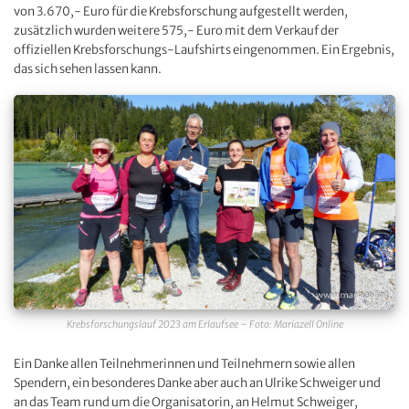
von 3.670,- Euro für die Krebsforschung aufgestellt werden,
zusätzlich wurden weitere 575,- Euro mit dem Verkauf der
offiziellen Krebsforschungs-Laufshirts eingenommen. Ein Ergebnis,
das sich sehen lassen kann.
Krebsforschungslauf 2023 am Erlaufsee – Foto: Mariazell Online
Ein Danke allen Teilnehmerinnen und Teilnehmern sowie allen
Spendern, ein besonderes Danke aber auch an Ulrike Schweiger und
an das Team rund um die Organisatorin, an Helmut Schweiger,