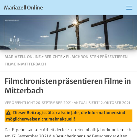
Mariazell Online
MARIAZELL ONLINE
>
BERICHTE
>
FILMCHRONISTEN PRÄSENTIEREN
FILME IN MITTERBACH
Filmchronisten präsentieren Filme in
Mitterbach
VERÖFFENTLICHT
20. SEPTEMBER 2021
· AKTUALISIERT
12. OKTOBER 2021
Dieser Beitrag ist älter als ein Jahr, die Informationen sind
möglicherweise nicht mehr aktuell!
Das Ergebnis aus der Arbeit der letzten eineinhalb Jahre konnten sich
am 17. September 2021 die Besucherinnen und Besucher der Alten