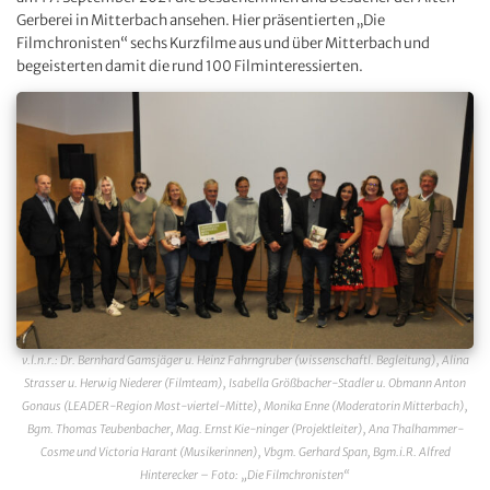
Gerberei in Mitterbach ansehen. Hier präsentierten „Die
Filmchronisten“ sechs Kurzfilme aus und über Mitterbach und
begeisterten damit die rund 100 Filminteressierten.
v.l.n.r.: Dr. Bernhard Gamsjäger u. Heinz Fahrngruber (wissenschaftl. Begleitung), Alina
Strasser u. Herwig Niederer (Filmteam), Isabella Größbacher-Stadler u. Obmann Anton
Gonaus (LEADER-Region Most-viertel-Mitte), Monika Enne (Moderatorin Mitterbach),
Bgm. Thomas Teubenbacher, Mag. Ernst Kie-ninger (Projektleiter), Ana Thalhammer-
Cosme und Victoria Harant (Musikerinnen), Vbgm. Gerhard Span, Bgm.i.R. Alfred
Hinterecker – Foto: „Die Filmchronisten“