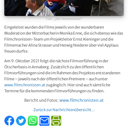
Foto: „Die Filmchronisten“
Eingeleitet wurden die Filme jeweils von der wunderbaren
Moderation der Mitterbacherin Monika Enne, die sich ebenso wie das
Filmchronisten-Team um Projektleiter Ernst Kieninger und die
Filmemacher Alina Strasser und Herwig Niederer über viel Applaus
freuen durfte.
Am 9. Oktober 2021 folgt die nächste Filmvorführung in der
Ötscherbasis in Annaberg. Zusätzlich zu den öffentlichen
Filmvorführungen sind die im Rahmen des Projektes entstandenen
Filme – jeweils nach der öffentlichen Premiere – auch unter
www.filmchronisten.at
zugänglich. Hier sind auch sämtliche
Termine für die kommenden Filmvorführungen zu finden.
Bericht und Fotos:
www.filmchronisten.at
Zurück zur Nachrichtenübersicht...