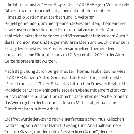
„Die Filmchronisten“ – ein Projekt der LEADER-Region Mostviertel-
Mitte – machten vor mehr als einem Jahr mit dem mobilen
Filmstudio Station in Mitterbach und 15 weiteren
Projektgemeinden, um hier spannende Geschichten, Themenideen
sowie historisches Film- und Fotomaterial zu sammeln. Auch
zahlreiche Mitterbacherinnen und Mitterbacher folgten dem Aufruf
der Filmchronisten und trugen mit ihren Ideen und Geschichten zum
Erfolg des Projektes bei. Aus den gesammelten Themenideen
entstanden jene Filme, die nun am 17. September 2021 in der Alten
Gerberei präsentiert wurden.
Nach Begrüßung durch Bürgermeister Thomas Teubenbacher wies
LEADER-Obmann Anton Gonaus auf die Bedeutung des Projekts
„Filmchronisten“ für den Erhalt des kulturellen Erbes der Region hin.
Projektleiter Ernst Kieninger leitete den Abend mit einem Zitat von
Gustav Mahler ein: „Tradition ist nicht das Halten der Asche, sondern
das Weitergeben der Flamme.“ Diesem Motto folgen auch die
Filmchronisten in ihrer Arbeit.
Eröffnet wurde der Abend nach einer fantastischen musikalischen
Darbietung von Victoria Harant (Gesang) und Ana Thalhammer-
Cosme (Klavier) mit dem Film „Versteckter Glaube“, der die