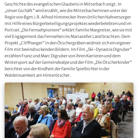
Geschichte des evangelischen Glaubens in Mitterbach zeigt. In
„Unser Gschäft“ wird erzählt, wie die MitterbacherInnen unter der
Regie von Bgm.i.R. Alfred Hinterecker ihren örtlichen Nahversorger
mit Hilfe eines Bürgerbeteiligungsprojektes wiederbelebten und im
Portrait „Die Fernsehpioniere“ erklärt Familie Margreiter, wie sie mit
viel Engagement das Fernsehen ins Mariazeller Land brachten. Dem
Projekt „Cliffhanger“ in den Ötschergräben widmet sich ein eigener
Film mit beeindruckenden Bildern. Im Film „Ski-Dynastie Digruber“
erzählen Franz und Marc Digruber von ihren Karrieren und dem
Wintersport auf der Gemeindealpe und der Film „Die Ötscherkinder“
berichtet von der Kindheit der Familie Spielbichler in der
Waldeinsamkeit am Hinterötscher.