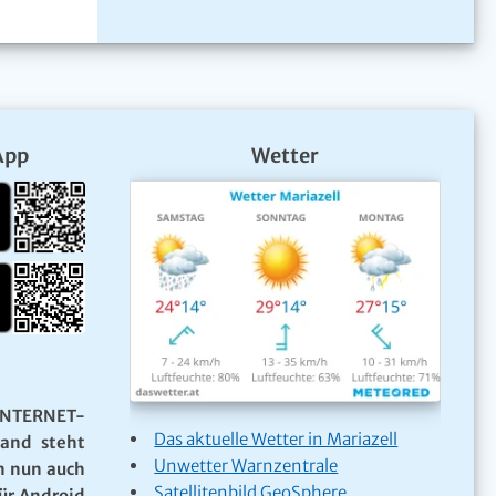
App
Wetter
NTERNET-
Das aktuelle Wetter in Mariazell
Land steht
Unwetter Warnzentrale
n nun auch
Satellitenbild GeoSphere
ür Android