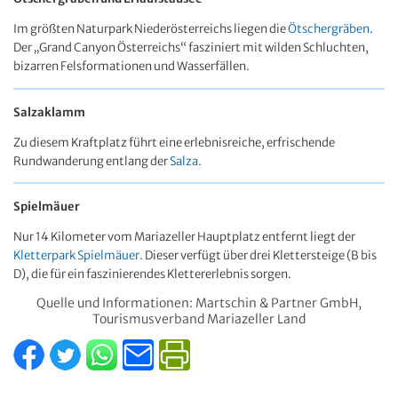
Im größten Naturpark Niederösterreichs liegen die
Ötschergräben
.
Der „Grand Canyon Österreichs“ fasziniert mit wilden Schluchten,
bizarren Felsformationen und Wasserfällen.
Salzaklamm
Zu diesem Kraftplatz führt eine erlebnisreiche, erfrischende
Rundwanderung entlang der
Salza
.
Spielmäuer
Nur 14 Kilometer vom Mariazeller Hauptplatz entfernt liegt der
Kletterpark Spielmäuer
. Dieser verfügt über drei Klettersteige (B bis
D), die für ein faszinierendes Klettererlebnis sorgen.
Quelle und Informationen: Martschin & Partner GmbH,
Tourismusverband Mariazeller Land