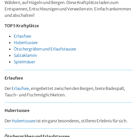
Wäldern, auf Hügeln und Bergen. Diese Kraftplätze laden zum
Entspannen, Entschleunigen und Verweilen ein. Einfach ankommen
und abschalten!
TOP 5 Kraftplätze
Erlaufsee
Hubertussee
Ötschergräben und Erlaufstausee
Salzaklamm
Spielmäuer
Erlaufsee
Der
Erlaufsee
, eingebettet zwischen den Bergen, biete Badespaß,
Tauch- und Fischmöglichkeiten.
Hubertussee
Der
Hubertussee
ist ein ganz besonderes, stilleres Erlebnis für sich.
Ötschergräben und Erlaufstausee