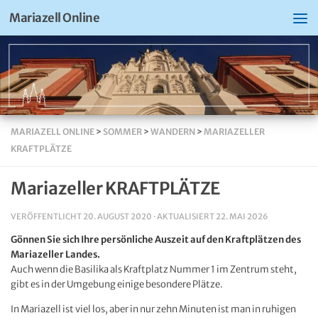
Mariazell Online
MARIAZELL ONLINE
>
SOMMER
>
WANDERN
>
MARIAZELLER
KRAFTPLÄTZE
Mariazeller KRAFTPLÄTZE
VERÖFFENTLICHT
20. AUGUST 2020
· AKTUALISIERT
22. MAI 2026
Gönnen Sie sich Ihre persönliche Auszeit auf den Kraftplätzen des
Mariazeller Landes.
Auch wenn die Basilika als Kraftplatz Nummer 1 im Zentrum steht,
gibt es in der Umgebung einige besondere Plätze.
In Mariazell ist viel los, aber in nur zehn Minuten ist man in ruhigen