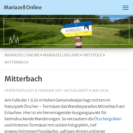
Mariazell Online
MARIAZELL ONLINE
>
MARIAZELLER LAND
>
ORTSTEILE
>
MITTERBACH
Mitterbach
VERÖFFENTLICHT
8. FEBRUAR 2011
· AKTUALISIERT
8. MAI 2026
Am Fuße der 1.626 m hohen Gemeindealpe liegt mitten im
Naturpark Ötscher – Tormäuer das Wanderparadies Mitterbach am
Erlaufsee. Hier ist ein hervorragender Ausgangspunkt für
beeindruckende Wanderungen. So verzaubern die
Ötschergräben
und Hinteren Tormäuer mit steilen Felsgipfeln, tief
eingeschnittenen Flussläufen, saftigen Almen und einer