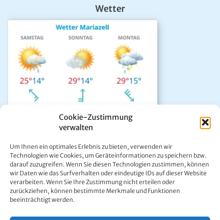
Wetter
Cookie-Zustimmung
verwalten
Das aktuelle Wetter in Mariazell
Um Ihnen ein optimales Erlebnis zu bieten, verwenden wir
Unwetter Warnzentrale
Technologien wie Cookies, um Geräteinformationen zu speichern bzw.
darauf zuzugreifen. Wenn Sie diesen Technologien zustimmen, können
Satellitenbild GeoSphere
wir Daten wie das Surfverhalten oder eindeutige IDs auf dieser Website
ÖAMTC Verkehrsservice
verarbeiten. Wenn Sie Ihre Zustimmung nicht erteilen oder
zurückziehen, können bestimmte Merkmale und Funktionen
beeinträchtigt werden.