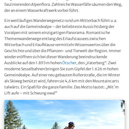
faszinierenden Alpenflora. Zahlreiche Wasserfälle säumen den Weg,
der an einem Wasserkraftwerk vorbei führt.
Ein weitläufiges Wanderwegenetz rund um Mitterbach führt u.a.
auch auf die Gemeindealpe – der beliebteste Aussichtsberg der
Voralpen mit seinem einzigartigen Panorama. Romantische
Themenwanderwege entlang des Erlaufstausees zwischen
Mitterbach und Erlaufklause vermitteln Wissenswertes über die
Geschichte und über die Pflanzen- und Tierwelt der Region. Immer
wieder eröffnen sich bei dieser Wanderung beeindruckende
Ausblicke auf den 1.893 m hohen
Ötscher
, den „Vaterberg“. Zwei
moderne Sesselbahnen bringen Sie zum Gipfel der 1.626 m hohen
Gemeindealpe. Auf einer neu gebauten Rollerstraße, die im Winter
als Skiweg benützt wird, fahren sie 4,6 km mit den Mountaincarts
talwärts. Ein Spaß für die ganze Familie. Das Motto lautet: „Mit´m
Lift aufe – mit Schwung owa!“