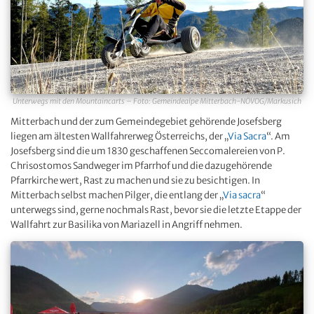
Unterwegs mit den Mountaincarts – Foto: Gemeindealpe Mitterbach-NÖVOG/Markusich
Mitterbach und der zum Gemeindegebiet gehörende Josefsberg
liegen am ältesten Wallfahrerweg Österreichs, der „
Via Sacra
“. Am
Josefsberg sind die um 1830 geschaffenen Seccomalereien von P.
Chrisostomos Sandweger im Pfarrhof und die dazugehörende
Pfarrkirche wert, Rast zu machen und sie zu besichtigen. In
Mitterbach selbst machen Pilger, die entlang der „
Via sacra
“
unterwegs sind, gerne nochmals Rast, bevor sie die letzte Etappe der
Wallfahrt zur Basilika von Mariazell in Angriff nehmen.