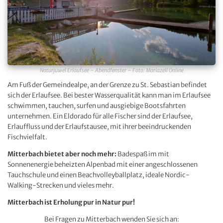
Naturjuwel Erlaufsee – Abendfenster – Foto: Mariazell Online
Am Fuß der Gemeindealpe, an der Grenze zu St. Sebastian befindet
sich der Erlaufsee. Bei bester Wasserqualität kann man im Erlaufsee
schwimmen, tauchen, surfen und ausgiebige Bootsfahrten
unternehmen. Ein Eldorado für alle Fischer sind der Erlaufsee,
Erlauffluss und der Erlaufstausee, mit ihrer beeindruckenden
Fischvielfalt.
Mitterbach bietet aber noch mehr:
Badespaß im mit
Sonnenenergie beheizten Alpenbad mit einer angeschlossenen
Tauchschule und einen Beachvolleyballplatz, ideale Nordic-
Walking-Strecken und vieles mehr.
Mitterbach ist Erholung pur in Natur pur!
Bei Fragen zu Mitterbach wenden Sie sich an: