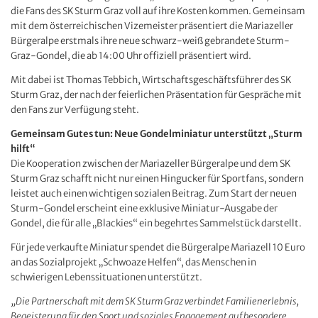
die Fans des SK Sturm Graz voll auf ihre Kosten kommen. Gemeinsam
mit dem österreichischen Vizemeister präsentiert die Mariazeller
Bürgeralpe erstmals ihre neue schwarz-weiß gebrandete Sturm-
Graz-Gondel, die ab 14:00 Uhr offiziell präsentiert wird.
Mit dabei ist Thomas Tebbich, Wirtschaftsgeschäftsführer des SK
Sturm Graz, der nach der feierlichen Präsentation für Gespräche mit
den Fans zur Verfügung steht.
Gemeinsam Gutes tun: Neue Gondelminiatur unterstützt „Sturm
hilft“
Die Kooperation zwischen der Mariazeller Bürgeralpe und dem SK
Sturm Graz schafft nicht nur einen Hingucker für Sportfans, sondern
leistet auch einen wichtigen sozialen Beitrag. Zum Start der neuen
Sturm-Gondel erscheint eine exklusive Miniatur-Ausgabe der
Gondel, die für alle „Blackies“ ein begehrtes Sammelstück darstellt.
Für jede verkaufte Miniatur spendet die Bürgeralpe Mariazell 10 Euro
an das Sozialprojekt „Schwoaze Helfen“, das Menschen in
schwierigen Lebenssituationen unterstützt.
„Die Partnerschaft mit dem SK Sturm Graz verbindet Familienerlebnis,
Begeisterung für den Sport und soziales Engagement auf besondere