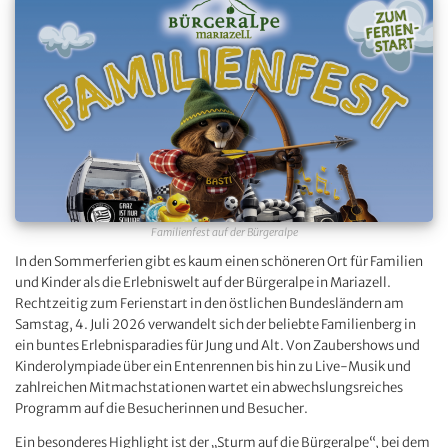
Familienfest auf der Bürgeralpe
In den Sommerferien gibt es kaum einen schöneren Ort für Familien
und Kinder als die Erlebniswelt auf der Bürgeralpe in Mariazell.
Rechtzeitig zum Ferienstart in den östlichen Bundesländern am
Samstag, 4. Juli 2026 verwandelt sich der beliebte Familienberg in
ein buntes Erlebnisparadies für Jung und Alt. Von Zaubershows und
Kinderolympiade über ein Entenrennen bis hin zu Live-Musik und
zahlreichen Mitmachstationen wartet ein abwechslungsreiches
Programm auf die Besucherinnen und Besucher.
Ein besonderes Highlight ist der „Sturm auf die Bürgeralpe“, bei dem