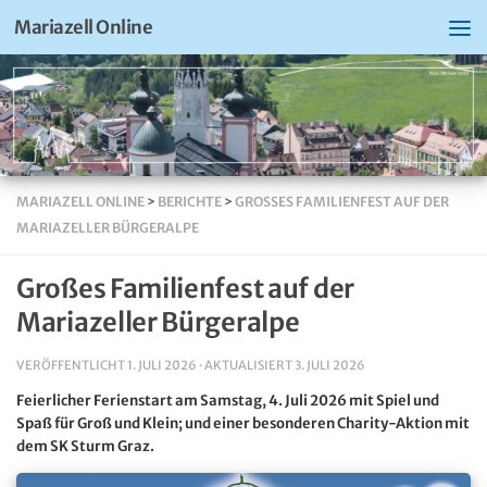
Mariazell Online
MARIAZELL ONLINE
>
BERICHTE
>
GROSSES FAMILIENFEST AUF DER M
ARIAZELLER BÜRGERALPE
Großes Familienfest auf der
Mariazeller Bürgeralpe
VERÖFFENTLICHT
1. JULI 2026
· AKTUALISIERT
3. JULI 2026
Feierlicher Ferienstart am Samstag, 4. Juli 2026 mit Spiel und
Spaß für Groß und Klein; und einer besonderen Charity-Aktion mit
dem SK Sturm Graz.