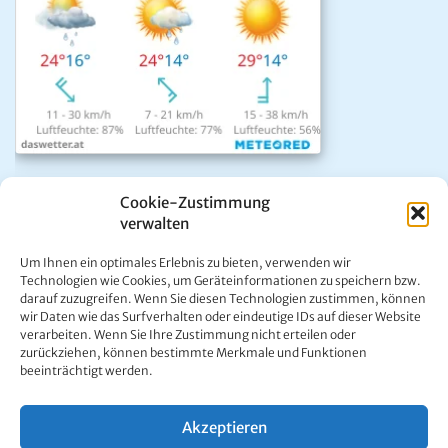
Das aktuelle Wetter in Mariazell
Cookie-Zustimmung
Unwetter Warnzentrale
verwalten
Satellitenbild GeoSphere
ÖAMTC Verkehrsservice
Um Ihnen ein optimales Erlebnis zu bieten, verwenden wir
Technologien wie Cookies, um Geräteinformationen zu speichern bzw.
darauf zuzugreifen. Wenn Sie diesen Technologien zustimmen, können
wir Daten wie das Surfverhalten oder eindeutige IDs auf dieser Website
verarbeiten. Wenn Sie Ihre Zustimmung nicht erteilen oder
zurückziehen, können bestimmte Merkmale und Funktionen
beeinträchtigt werden.
Kontakt:
Ing. Werner Girrer | Wiener Straße 64 | A-8630 Mariazell |
E-Mail:
office@mariazell.at
Akzeptieren
Mariazell Online © 1997 - 2026. Alle Rechte vorbehalten.