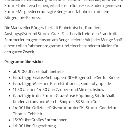
Sturm-Trikot erscheinen, erhalten ein Gratis-Eis. Zudem genießen
Sturm-Mitglieder ermäßigte Berg- und Talfahrten mit dem
Bürgeralpe-Express.
Die Mariazeller Bürgeralpe lädt Einheimische, Familien,
Ausflugsgäste und Sturm-Graz-Fans herzlich ein, den Start in die
Sommerferien gemeinsam am Berg zu feiern: Mit jeder Menge Spaß,
einem tollen Rahmenprogramm und einer besonderen Aktion für
den guten Zweck.
Programmübersicht
:
ab 9:00 Uhr: Seilbahnbetrieb
Ganztägig: Gratis-Schnuppern 3D-Bogenschießen für Kinder
Ganztägig: Mal- und Bastelstationen, Kinderolympiade
11:30 Uhr und 14:30 Uhr: Zauber- und Mitmachshow
Ganztägig in der Sturm-Graz-Area: Hüpfburg, Sitzfußball,
Kindertattoos und Merch-Shop des SK Sturm Graz
14:00 Uhr: Offizielle Präsentation der SK-Sturm-Gondel mit
Thomas Tebbich
15:30 Uhr: Großes Entenrennen
16:00 Uhr: Siegerehrung