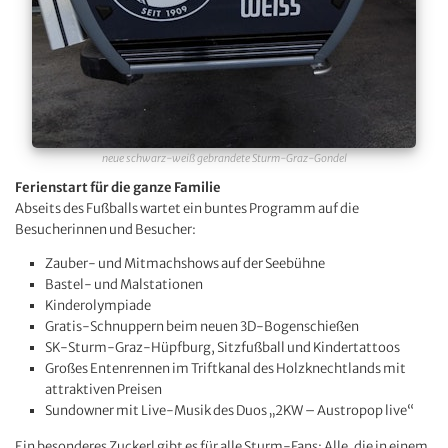
neue schwarz-weiß gebrandete Sturm-Graz-Gondel
Ferienstart für die ganze Familie
Abseits des Fußballs wartet ein buntes Programm auf die
Besucherinnen und Besucher:
Zauber- und Mitmachshows auf der Seebühne
Bastel- und Malstationen
Kinderolympiade
Gratis-Schnuppern beim neuen 3D-Bogenschießen
SK-Sturm-Graz-Hüpfburg, Sitzfußball und Kindertattoos
Großes Entenrennen im Triftkanal des Holzknechtlands mit
attraktiven Preisen
Sundowner mit Live-Musik des Duos „2KW – Austropop live“
Ein besonderes Zuckerl gibt es für alle Sturm-Fans: Alle, die in einem