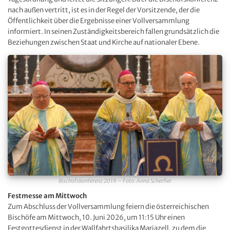
nach außen vertritt, ist es in der Regel der Vorsitzende, der die
Öffentlichkeit über die Ergebnisse einer Vollversammlung
informiert. In seinen Zuständigkeitsbereich fallen grundsätzlich die
Beziehungen zwischen Staat und Kirche auf nationaler Ebene.
Bischofskonferenz 2019 – Foto: Anna Scherfler
Festmesse am Mittwoch
Zum Abschluss der Vollversammlung feiern die österreichischen
Bischöfe am Mittwoch, 10. Juni 2026, um 11:15 Uhr einen
Festgottesdienst in der Wallfahrtsbasilika Mariazell, zu dem die