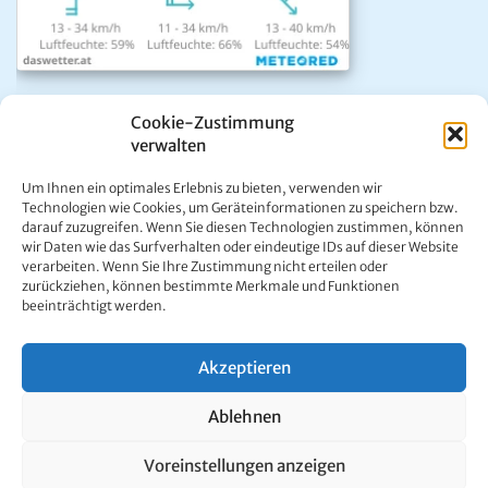
Das aktuelle Wetter in Mariazell
Cookie-Zustimmung
Unwetter Warnzentrale
verwalten
Satellitenbild GeoSphere
ÖAMTC Verkehrsservice
Um Ihnen ein optimales Erlebnis zu bieten, verwenden wir
Technologien wie Cookies, um Geräteinformationen zu speichern bzw.
darauf zuzugreifen. Wenn Sie diesen Technologien zustimmen, können
wir Daten wie das Surfverhalten oder eindeutige IDs auf dieser Website
verarbeiten. Wenn Sie Ihre Zustimmung nicht erteilen oder
zurückziehen, können bestimmte Merkmale und Funktionen
beeinträchtigt werden.
Kontakt:
Ing. Werner Girrer | Wiener Straße 64 | A-8630 Mariazell |
E-Mail:
office@mariazell.at
Akzeptieren
Mariazell Online © 1997 - 2026. Alle Rechte vorbehalten.
Impressum
|
Datenschutzerklärung
Ablehnen
Voreinstellungen anzeigen