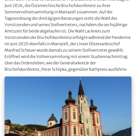
Juni 2026, die Österreichische Bischofskonferenz zu ihrer
Sommervollversammlung in Mariazell zusammen. Auf der
Tagesordnung der dreitägigen Beratungen steht die Wahl des
Vorsitzenden und seines Stellvertreters, nachdem die sechsjährige
Amtszeit für beide abgelaufen ist. Die Wahl Lackners zum
Vorsitzenden der Bischofskonferenz erfolgte während der Pandemie
im Juni 2020 ebenfalls in Mariazell, der Linzer Diözesanbischof
Manfred Scheuer wurde damals zu seinem Stellvertreter gewählt.
Eröffnet wird die Vollversammlung mit einem Studiennachmittag
über das Ordensleben, wie der Generalsekretär der
Bischofskonferenz, Peter Schipka, gegenüber Kathpress ausführte.