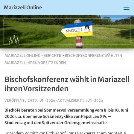
Mariazell Online
MARIAZELL ONLINE
>
BERICHTE
>
BISCHOFSKONFERENZ WÄHLT IN
MARIAZELL IHREN VORSITZENDEN
Bischofskonferenz wählt in Mariazell
ihren Vorsitzenden
VERÖFFENTLICHT
3. JUNI 2026
· AKTUALISIERT
9. JUNI 2026
Bischöfe beraten bei Sommervollversammlung vom 8. bis 10. Juni
2026 u.a. über neue Sozialenzyklika von Papst Leo XIV. –
Studientag mit den Spitzen der Ordensgemeinschafte
Unter dem Vorsitz von Erzbischof Franz Lackner tritt am Montag, 8.