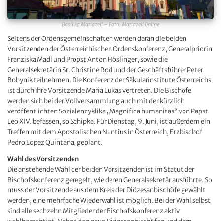
Basilika Mariazell – Foto: Mariazell Online
Seitens der Ordensgemeinschaften werden daran die beiden
Vorsitzenden der Österreichischen Ordenskonferenz, Generalpriorin
Franziska Madl und Propst Anton Höslinger, sowie die
Generalsekretärin Sr. Christine Rod und der Geschäftsführer Peter
Bohynik teilnehmen. Die Konferenz der Säkularinstitute Österreichs
ist durch ihre Vorsitzende Maria Lukas vertreten. Die Bischöfe
werden sich bei der Vollversammlung auch mit der kürzlich
veröffentlichten Sozialenzyklika „Magnifica humanitas“ von Papst
Leo XIV. befassen, so Schipka. Für Dienstag, 9. Juni, ist außerdem ein
Treffen mit dem Apostolischen Nuntius in Österreich, Erzbischof
Pedro Lopez Quintana, geplant.
Wahl des Vorsitzenden
Die anstehende Wahl der beiden Vorsitzenden ist im Statut der
Bischofskonferenz geregelt, wie deren Generalsekretär ausführte. So
muss der Vorsitzende aus dem Kreis der Diözesanbischöfe gewählt
werden, eine mehrfache Wiederwahl ist möglich. Bei der Wahl selbst
sind alle sechzehn Mitglieder der Bischofskonferenz aktiv