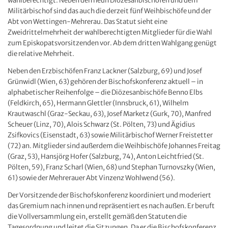
wahlberechtigt. Neben den neun Diözesanbischöfen und dem
Militärbischof sind das auch die derzeit fünf Weihbischöfe und der
Abt von Wettingen-Mehrerau. Das Statut sieht eine
Zweidrittelmehrheit der wahlberechtigten Mitglieder für die Wahl
zum Episkopatsvorsitzenden vor. Ab dem dritten Wahlgang genügt
die relative Mehrheit.
Neben den Erzbischöfen Franz Lackner (Salzburg, 69) und Josef
Grünwidl (Wien, 63) gehören der Bischofskonferenz aktuell – in
alphabetischer Reihenfolge – die Diözesanbischöfe Benno Elbs
(Feldkirch, 65), Hermann Glettler (Innsbruck, 61), Wilhelm
Krautwaschl (Graz-Seckau, 63), Josef Marketz (Gurk, 70), Manfred
Scheuer (Linz, 70), Alois Schwarz (St. Pölten, 73) und Ägidius
Zsifkovics (Eisenstadt, 63) sowie Militärbischof Werner Freistetter
(72) an. Mitglieder sind außerdem die Weihbischöfe Johannes Freitag
(Graz, 53), Hansjörg Hofer (Salzburg, 74), Anton Leichtfried (St.
Pölten, 59), Franz Scharl (Wien, 68) und Stephan Turnovszky (Wien,
61) sowie der Mehrerauer Abt Vinzenz Wohlwend (56).
Der Vorsitzende der Bischofskonferenz koordiniert und moderiert
das Gremium nach innen und repräsentiert es nach außen. Er beruft
die Vollversammlung ein, erstellt gemäß den Statuten die
Tagesordnung und leitet die Sitzungen. Da er die Bischofskonferenz