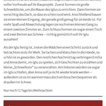
voller Vorfreude auf ihr Bauprojekt. Zuerst formen sie große
Schneeblöcke, um die Mauer des Iglus zu errichten. Dann formen sie
vorsichtig das Dach, so dass es schön rund wird. Anschließend bauen
sie einen kleinen Eingang, der gerade groß genug für sie beide ist. Für
mehr Spaß und Abwechslung legen sie noch einen kleinen Gang zu
einem zweiten Zimmer an. Zum Schluss formen sie sogar einen Tisch
und zwei Betten aus Schnee – richtig gemütlich soll ihr Iglu
aussehen!
Als der Iglu fertig ist, treten die Mädchen einen Schritt zurück und
betrachten stolz ihr Werk. Sie lachen und klatschen in die Hände, so
schön ist es geworden. Den restlichen Nachmittag verbringen Emilia
und Anna damit, im Iglu zu spielen, sich Geschichten zu erzählen und
kleine „Schneefeste“ zu veranstalten. Am liebsten würden sie sogar
im Iglu schlafen, aber Anna soll ja nicht wieder krank werden –
außerdem ist es im warmen Haus doch ein bisschen bequemer als
draußen im Schnee.
Nur noch 12 Tage bis Weihnachten