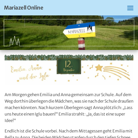
Mariazell Online
Am Morgen gehen Emilia und Anna gemeinsam zur Schule. Auf dem
Weg dorthin überlegen die Mädchen, was sie nach der Schule draußen
machen könnten. Nach kurzem Überlegen sagt Anna plötzlich: „Lass
uns heute einen Iglu bauen!“ Emilia strahlt: „Ja, das ist eine super
Idee!“
Endlich ist die Schule vorbei. Nach dem Mittagessen geht Emilia mit
Bella zu Anna. Die beiden Mädchen stapfen durch den tiefen Schnee,