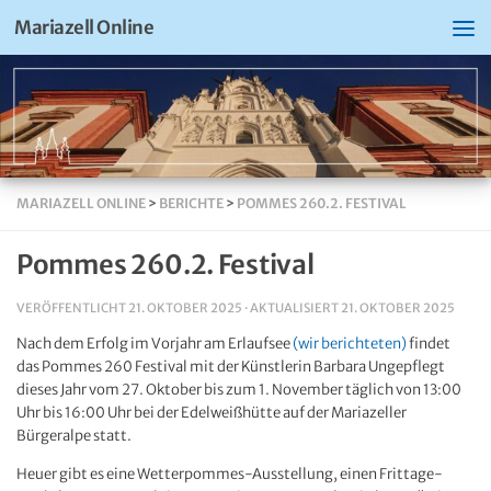
Mariazell Online
MARIAZELL ONLINE
>
BERICHTE
>
POMMES 260.2. FESTIVAL
Pommes 260.2. Festival
VERÖFFENTLICHT
21. OKTOBER 2025
· AKTUALISIERT
21. OKTOBER 2025
Nach dem Erfolg im Vorjahr am Erlaufsee
(wir berichteten)
findet
das Pommes 260 Festival mit der Künstlerin Barbara Ungepflegt
dieses Jahr vom 27. Oktober bis zum 1. November täglich von 13:00
Uhr bis 16:00 Uhr bei der Edelweißhütte auf der Mariazeller
Bürgeralpe statt.
Heuer gibt es eine Wetterpommes-Ausstellung, einen Frittage-