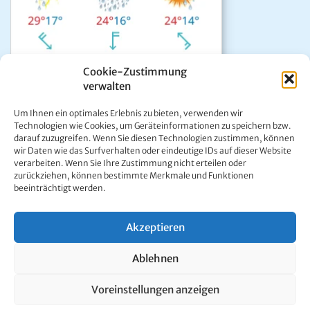
Cookie-Zustimmung
verwalten
Das aktuelle Wetter in Mariazell
Um Ihnen ein optimales Erlebnis zu bieten, verwenden wir
Unwetter Warnzentrale
Technologien wie Cookies, um Geräteinformationen zu speichern bzw.
darauf zuzugreifen. Wenn Sie diesen Technologien zustimmen, können
Satellitenbild GeoSphere
wir Daten wie das Surfverhalten oder eindeutige IDs auf dieser Website
ÖAMTC Verkehrsservice
verarbeiten. Wenn Sie Ihre Zustimmung nicht erteilen oder
zurückziehen, können bestimmte Merkmale und Funktionen
beeinträchtigt werden.
Akzeptieren
Kontakt:
Ing. Werner Girrer | Wiener Straße 64 | A-8630 Mariazell |
Ablehnen
E-Mail:
office@mariazell.at
Mariazell Online © 1997 - 2026. Alle Rechte vorbehalten.
Voreinstellungen anzeigen
Impressum
|
Datenschutzerklärung