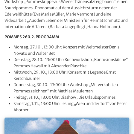
Workshop „Pommeskrippe aus Wiener Tränensalzteig bauen“, einen
Soundpommes-Phonomat auf dem Aussichtsturm neben der
Edelweißhütte (Eva Maria Müller, Marie Vermont) und eine
Videoarbeit „Aus dem Leben der Ministerin für Heimatschmutz und
internationale Affären“ (Barbara Ungepflegt, Hanna Hollmann).
POMMES 260.2. PROGRAMM
Montag, 27.10., 13:00 Uhr: Konzert mit Weltmeister Denis
Novato und Walter Bet
Dienstag, 28.10., 13:00 Uhr: Kochworkshop „Konfusionsküche“
Pommes Hawaii mit Alexander Plaschke
Mittwoch, 29. 10., 13:00 Uhr: Konzert mit Legende Ernst
Kerschbaumer
Donnerstag, 30.10., 13:00 Uhr: Workshop „Mit verkohlten
Pommes zeichnen“ mit Mathias Meuleman
Freitag, 31.10., 13:00 Uhr: Diashow „Die Urlaubspommes“
Samstag, 1.11., 13:00 Uhr: Lesung „Wien und der Tod“ von Peter
Ahorner