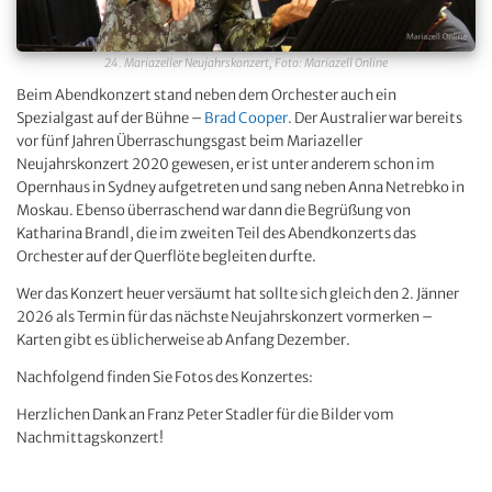
24. Mariazeller Neujahrskonzert, Foto: Mariazell Online
Beim Abendkonzert stand neben dem Orchester auch ein
Spezialgast auf der Bühne –
Brad Cooper
. Der Australier war bereits
vor fünf Jahren Überraschungsgast beim Mariazeller
Neujahrskonzert 2020 gewesen, er ist unter anderem schon im
Opernhaus in Sydney aufgetreten und sang neben Anna Netrebko in
Moskau. Ebenso überraschend war dann die Begrüßung von
Katharina Brandl, die im zweiten Teil des Abendkonzerts das
Orchester auf der Querflöte begleiten durfte.
Wer das Konzert heuer versäumt hat sollte sich gleich den 2. Jänner
2026 als Termin für das nächste Neujahrskonzert vormerken –
Karten gibt es üblicherweise ab Anfang Dezember.
Nachfolgend finden Sie Fotos des Konzertes:
Herzlichen Dank an Franz Peter Stadler für die Bilder vom
Nachmittagskonzert!