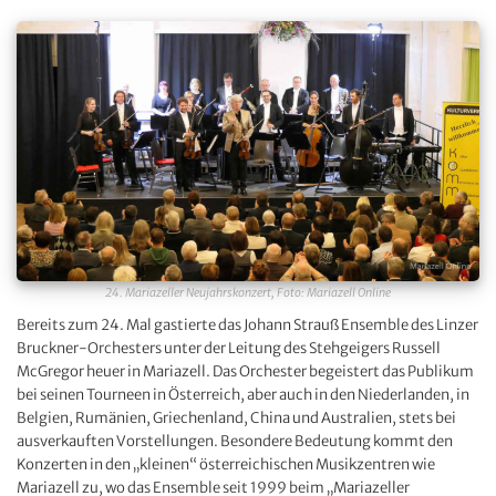
24. Mariazeller Neujahrskonzert, Foto: Mariazell Online
Bereits zum 24. Mal gastierte das Johann Strauß Ensemble des Linzer
Bruckner-Orchesters unter der Leitung des Stehgeigers Russell
McGregor heuer in Mariazell. Das Orchester begeistert das Publikum
bei seinen Tourneen in Österreich, aber auch in den Niederlanden, in
Belgien, Rumänien, Griechenland, China und Australien, stets bei
ausverkauften Vorstellungen. Besondere Bedeutung kommt den
Konzerten in den „kleinen“ österreichischen Musikzentren wie
Mariazell zu, wo das Ensemble seit 1999 beim „Mariazeller