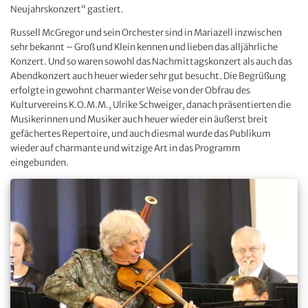
Neujahrskonzert“ gastiert.
Russell McGregor und sein Orchester sind in Mariazell inzwischen
sehr bekannt – Groß und Klein kennen und lieben das alljährliche
Konzert. Und so waren sowohl das Nachmittagskonzert als auch das
Abendkonzert auch heuer wieder sehr gut besucht. Die Begrüßung
erfolgte in gewohnt charmanter Weise von der Obfrau des
Kulturvereins K.O.M.M., Ulrike Schweiger, danach präsentierten die
Musikerinnen und Musiker auch heuer wieder ein äußerst breit
gefächertes Repertoire, und auch diesmal wurde das Publikum
wieder auf charmante und witzige Art in das Programm
eingebunden.