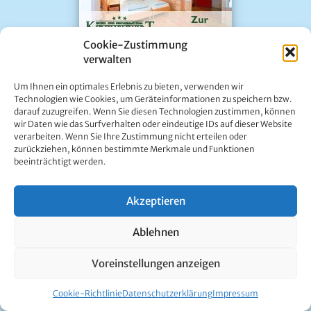
Cookie-Zustimmung
verwalten
Um Ihnen ein optimales Erlebnis zu bieten, verwenden wir
Technologien wie Cookies, um Geräteinformationen zu speichern bzw.
darauf zuzugreifen. Wenn Sie diesen Technologien zustimmen, können
wir Daten wie das Surfverhalten oder eindeutige IDs auf dieser Website
verarbeiten. Wenn Sie Ihre Zustimmung nicht erteilen oder
zurückziehen, können bestimmte Merkmale und Funktionen
beeinträchtigt werden.
Veranstaltungen
Akzeptieren
Feuerwehrfest der FF Mitterbach
Am 9.8.2026 um 11:00 Uhr
Ablehnen
Feuerwehrhaus Mitterbach
Voreinstellungen anzeigen
Besichtigung Naturkundemuseum/Erdgeschoss
Heimathaus
Cookie-Richtlinie
Datenschutzerklärung
Impressum
Am 9.8.2026 um 11:00 Uhr