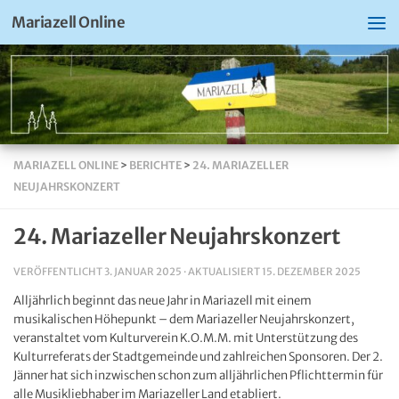
Mariazell Online
MARIAZELL ONLINE
>
BERICHTE
>
24. MARIAZELLER
NEUJAHRSKONZERT
24. Mariazeller Neujahrskonzert
VERÖFFENTLICHT
3. JANUAR 2025
· AKTUALISIERT
15. DEZEMBER 2025
Alljährlich beginnt das neue Jahr in Mariazell mit einem
musikalischen Höhepunkt – dem Mariazeller Neujahrskonzert,
veranstaltet vom Kulturverein K.O.M.M. mit Unterstützung des
Kulturreferats der Stadtgemeinde und zahlreichen Sponsoren. Der 2.
Jänner hat sich inzwischen schon zum alljährlichen Pflichttermin für
alle Musikliebhaber im Mariazeller Land etabliert.