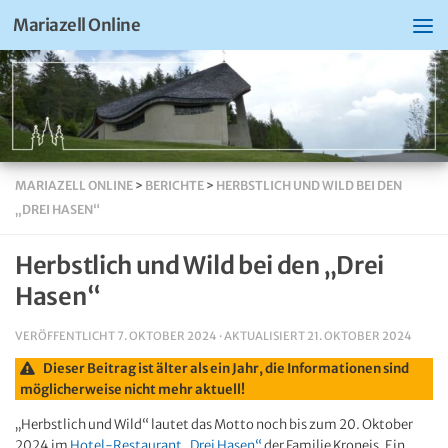
Mariazell Online
MARIAZELL ONLINE
>
BERICHTE
>
HERBSTLICH UND WILD BEI DEN
„DREI HASEN“
Herbstlich und Wild bei den „Drei
Hasen“
VERÖFFENTLICHT
7. OKTOBER 2024
· AKTUALISIERT
21. OKTOBER 2024
Dieser Beitrag ist älter als ein Jahr, die Informationen sind
möglicherweise nicht mehr aktuell!
„Herbstlich und Wild“ lautet das Motto noch bis zum 20. Oktober
2024 im
Hotel-Restaurant „Drei Hasen“
der Familie Kroneis. Ein