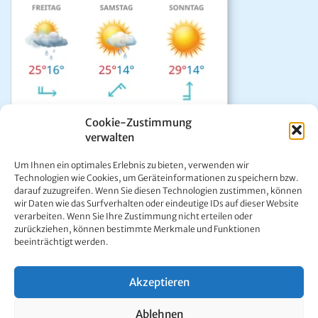
Cookie-Zustimmung
verwalten
Das aktuelle Wetter in Mariazell
Um Ihnen ein optimales Erlebnis zu bieten, verwenden wir
Unwetter Warnzentrale
Technologien wie Cookies, um Geräteinformationen zu speichern bzw.
darauf zuzugreifen. Wenn Sie diesen Technologien zustimmen, können
Satellitenbild GeoSphere
wir Daten wie das Surfverhalten oder eindeutige IDs auf dieser Website
ÖAMTC Verkehrsservice
verarbeiten. Wenn Sie Ihre Zustimmung nicht erteilen oder
zurückziehen, können bestimmte Merkmale und Funktionen
beeinträchtigt werden.
Akzeptieren
Kontakt:
Ing. Werner Girrer | Wiener Straße 64 | A-8630 Mariazell |
Ablehnen