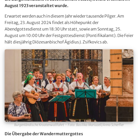
August 1923 veranstaltet wurde.
Erwartet werden auch in diesem Jahr wieder tausende Pilger. Am
Freitag, 23. August 2024 findet als Höhepunkt der
Abendgottesdienst um 18:30 Uhr statt, sowie am Sonntag, 25.
August um 10:00 Uhr der Festgottesdienst (Pontifikalamt). Die Feier
hält diesjährig Diözesanbischof Ägidius J. Zsifkovics ab.
Burgenländische Kroatenwallfahrt – Foto: Basilika Mariazell/Anna Scherfler
Die Übergabe der Wandermuttergottes