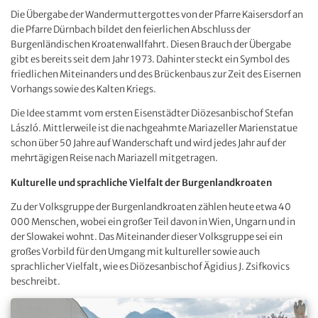
Die Übergabe der Wandermuttergottes von der Pfarre Kaisersdorf an
die Pfarre Dürnbach bildet den feierlichen Abschluss der
Burgenländischen Kroatenwallfahrt. Diesen Brauch der Übergabe
gibt es bereits seit dem Jahr 1973. Dahinter steckt ein Symbol des
friedlichen Miteinanders und des Brückenbaus zur Zeit des Eisernen
Vorhangs sowie des Kalten Kriegs.
Die Idee stammt vom ersten Eisenstädter Diözesanbischof Stefan
László. Mittlerweile ist die nachgeahmte Mariazeller Marienstatue
schon über 50 Jahre auf Wanderschaft und wird jedes Jahr auf der
mehrtägigen Reise nach Mariazell mitgetragen.
Kulturelle und sprachliche Vielfalt der Burgenlandkroaten
Zu der Volksgruppe der Burgenlandkroaten zählen heute etwa 40
000 Menschen, wobei ein großer Teil davon in Wien, Ungarn und in
der Slowakei wohnt. Das Miteinander dieser Volksgruppe sei ein
großes Vorbild für den Umgang mit kultureller sowie auch
sprachlicher Vielfalt, wie es Diözesanbischof Ägidius J. Zsifkovics
beschreibt.