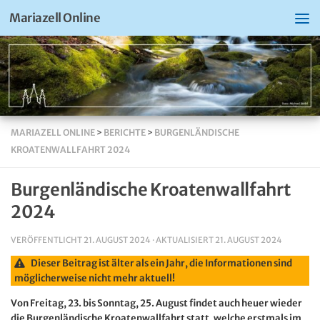
Mariazell Online
MARIAZELL ONLINE
>
BERICHTE
>
BURGENLÄNDISCHE
KROATENWALLFAHRT 2024
Burgenländische Kroatenwallfahrt
2024
VERÖFFENTLICHT
21. AUGUST 2024
· AKTUALISIERT
21. AUGUST 2024
Dieser Beitrag ist älter als ein Jahr, die Informationen sind
möglicherweise nicht mehr aktuell!
Von Freitag, 23. bis Sonntag, 25. August findet auch heuer wieder
die Burgenländische Kroatenwallfahrt statt, welche erstmals im