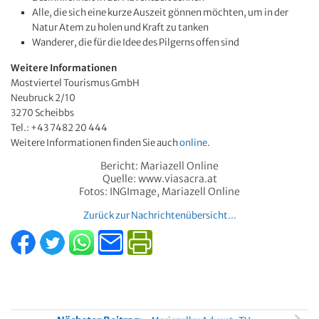
Alle, die sich eine kurze Auszeit gönnen möchten, um in der
Natur Atem zu holen und Kraft zu tanken
Wanderer, die für die Idee des Pilgerns offen sind
Weitere Informationen
Mostviertel Tourismus GmbH
Neubruck 2/10
3270 Scheibbs
Tel.: +43 7482 20 444
Weitere Informationen finden Sie auch
online
.
Bericht: Mariazell Online
Quelle: www.viasacra.at
Fotos: INGImage, Mariazell Online
Zurück zur Nachrichtenübersicht...