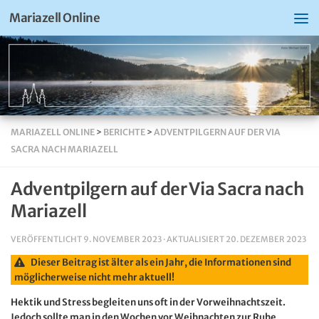
Mariazell Online
MARIAZELL ONLINE
>
BERICHTE
>
ADVENTPILGERN AUF DER VIA
SACRA NACH MARIAZELL
Adventpilgern auf der Via Sacra nach
Mariazell
VERÖFFENTLICHT
9. NOVEMBER 2023
· AKTUALISIERT
20. DEZEMBER 2023
Dieser Beitrag ist älter als ein Jahr, die Informationen sind
möglicherweise nicht mehr aktuell!
Hektik und Stress begleiten uns oft in der Vorweihnachtszeit.
Jedoch sollte man in den Wochen vor Weihnachten zur Ruhe