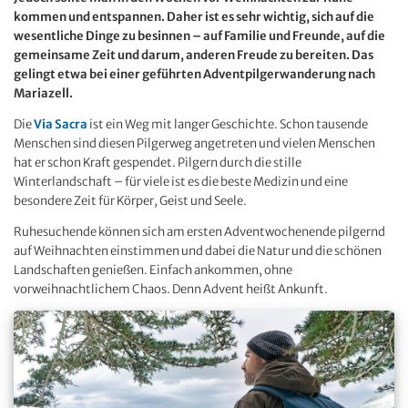
kommen und entspannen. Daher ist es sehr wichtig, sich auf die
wesentliche Dinge zu besinnen – auf Familie und Freunde, auf die
gemeinsame Zeit und darum, anderen Freude zu bereiten. Das
gelingt etwa bei einer geführten Adventpilgerwanderung nach
Mariazell.
Die
Via Sacra
ist ein Weg mit langer Geschichte. Schon tausende
Menschen sind diesen Pilgerweg angetreten und vielen Menschen
hat er schon Kraft gespendet. Pilgern durch die stille
Winterlandschaft – für viele ist es die beste Medizin und eine
besondere Zeit für Körper, Geist und Seele.
Ruhesuchende können sich am ersten Adventwochenende pilgernd
auf Weihnachten einstimmen und dabei die Natur und die schönen
Landschaften genießen. Einfach ankommen, ohne
vorweihnachtlichem Chaos. Denn Advent heißt Ankunft.