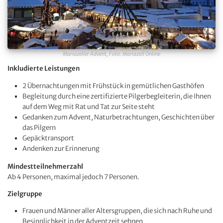
Mariazeller Advent, Foto: Mariazell Online
Inkludierte Leistungen
2 Übernachtungen mit Frühstück in gemütlichen Gasthöfen
Begleitung durch eine zertifizierte Pilgerbegleiterin, die Ihnen
auf dem Weg mit Rat und Tat zur Seite steht
Gedanken zum Advent, Naturbetrachtungen, Geschichten über
das Pilgern
Gepäcktransport
Andenken zur Erinnerung
Mindestteilnehmerzahl
Ab 4 Personen, maximal jedoch 7 Personen.
Zielgruppe
Frauen und Männer aller Altersgruppen, die sich nach Ruhe und
Besinnlichkeit in der Adventzeit sehnen