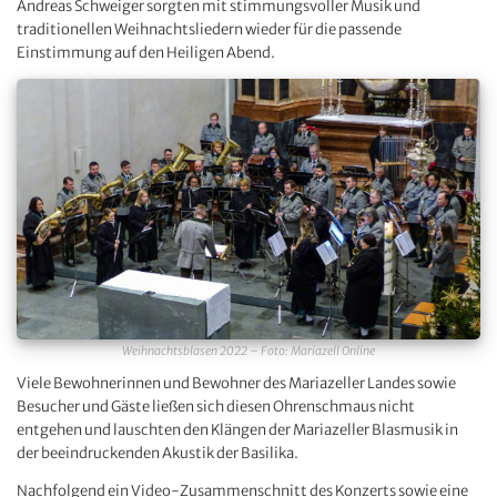
Andreas Schweiger sorgten mit stimmungsvoller Musik und
traditionellen Weihnachtsliedern wieder für die passende
Einstimmung auf den Heiligen Abend.
Weihnachtsblasen 2022 – Foto: Mariazell Online
Viele Bewohnerinnen und Bewohner des Mariazeller Landes sowie
Besucher und Gäste ließen sich diesen Ohrenschmaus nicht
entgehen und lauschten den Klängen der Mariazeller Blasmusik in
der beeindruckenden Akustik der Basilika.
Nachfolgend ein Video-Zusammenschnitt des Konzerts sowie eine