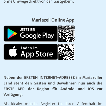
Das aktuelle Wetter in Mariazell
Unwetter Warnzentrale
Satellitenbild GeoSphere
ÖAMTC Verkehrsservice
Kontakt:
Ing. Werner Girrer | Wiener Straße 64 | A-8630 Mariazell |