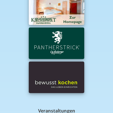
Heimathaus
Am 6.8.2026 um 16:00 Uhr
Heimathaus Mariazell
Singen beim Wirt
Am 6.8.2026 um 18:00 Uhr
Gasthaus Ochsenwirt
Fahrten mit den Elektroautos im Schulverkehrsgarten
Am 6.8.2026 um 18:00 Uhr
Schulverkehrsgarten
Weitere Veranstaltungen...
Webcams