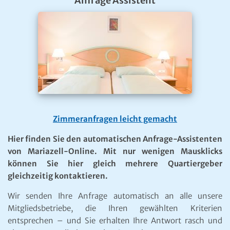
Neben der ERSTEN INTERNET-ADRESSE im Mariazeller
Land steht den Gästen und Bewohnern nun auch die
ERSTE APP der Region für Android und IOS zur
Verfügung.
Als idealer mobiler Begleiter für Ihren Aufenthalt im
Mariazeller Land ist die Mariazell Online App sowohl im
Google Play Store als auch im Apple App-Store kostenlos
erhältlich.
Wetter