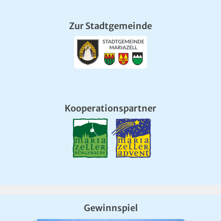
Mitmachen und gewinnen
Gewinnen Sie in der 171. Runde unseres Gewinnspiels bis
Ende August das Package „Bergfahrt + Zipline“ für vier
Personen im Gesamtwert von € 183,60, zur Verfügung
gestellt von
Annaberger Lifte
, Termin nach Vereinbarung
und Verfügbarkeit.
Anfrage Assistent