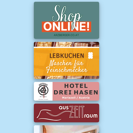
Veranstaltungen
ÖAV Donnerstagstour: Frauenmauer
Am 6.8.2026 um 5:00 Uhr
Liftparkplatz – neben Sparmarkt
Der große Rampenabverkauf 2026
Am 6.8.2026 um 9:00 Uhr
Fußgängerzone Wiener Straße
Besichtigung Naturkundemuseum/Erdgeschoss