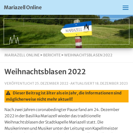
Mariazell Online
MARIAZELL ONLINE
>
BERICHTE
>
WEIHNACHTSBLASEN 2022
Weihnachtsblasen 2022
VERÖFFENTLICHT
25. DEZEMBER 2022
· AKTUALISIERT
18. DEZEMBER 2023
Dieser Beitrag ist älter als ein Jahr, die Informationen sind
möglicherweise nicht mehr aktuell!
Nach zwei Jahren coronabedingter Pause fand am 24. Dezember
2022 in der Basilika Mariazell wieder das traditionelle
Weihnachtsblasen der Stadtkapelle Mariazell statt. Die
Musikerinnen und Musiker unter der Leitung von Kapellmeister