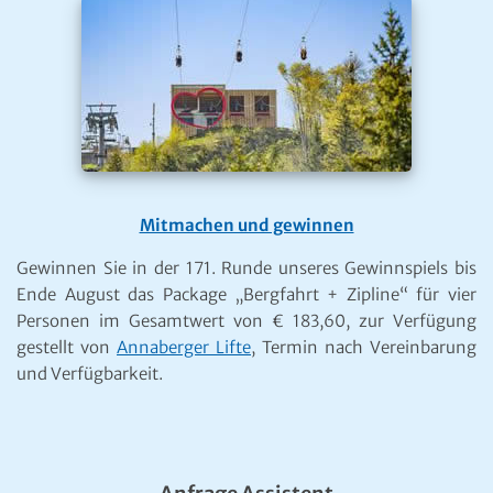
Zimmeranfragen leicht gemacht
Hier finden Sie den automatischen Anfrage-Assistenten
von Mariazell-Online. Mit nur wenigen Mausklicks
können Sie hier gleich mehrere Quartiergeber
gleichzeitig kontaktieren.
Wir senden Ihre Anfrage automatisch an alle unsere
Mitgliedsbetriebe, die Ihren gewählten Kriterien
entsprechen – und Sie erhalten Ihre Antwort rasch und
ohne Umwege direkt von den Gastgebern.
Mariazell Online App