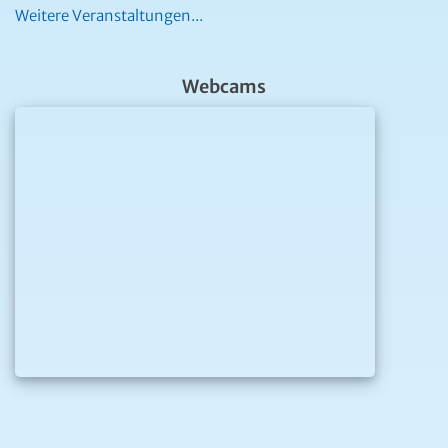
Zimmeranfragen leicht gemacht
User Online
55.500.063
Besucher seit 23. August 1997
Aktuell sind
49 Besucher
online
Zur Stadtgemeinde