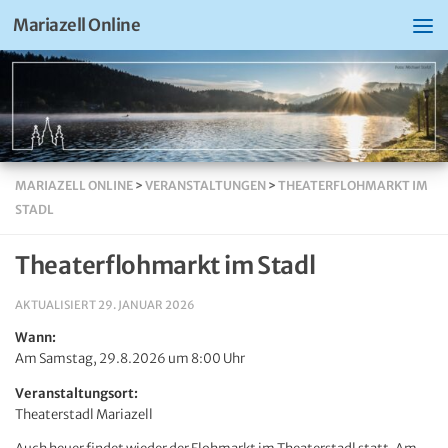
Mariazell Online
MARIAZELL ONLINE
>
VERANSTALTUNGEN
>
THEATERFLOHMARKT IM
STADL
Theaterflohmarkt im Stadl
AKTUALISIERT
29. JANUAR 2026
Wann:
Am Samstag, 29.8.2026 um 8:00 Uhr
Veranstaltungsort:
Theaterstadl Mariazell