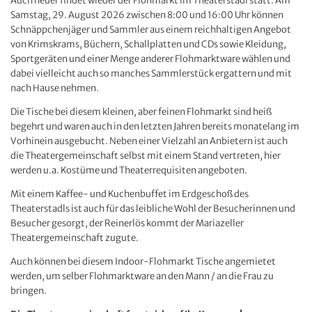
Auch heuer findet wieder der Flohmarkt im Theaterstadl statt. Am
Samstag, 29. August 2026 zwischen 8:00 und 16:00 Uhr können
Schnäppchenjäger und Sammler aus einem reichhaltigen Angebot
von Krimskrams, Büchern, Schallplatten und CDs sowie Kleidung,
Sportgeräten und einer Menge anderer Flohmarktware wählen und
dabei vielleicht auch so manches Sammlerstück ergattern und mit
nach Hause nehmen.
Die Tische bei diesem kleinen, aber feinen Flohmarkt sind heiß
begehrt und waren auch in den letzten Jahren bereits monatelang im
Vorhinein ausgebucht. Neben einer Vielzahl an Anbietern ist auch
die Theatergemeinschaft selbst mit einem Stand vertreten, hier
werden u.a. Kostüme und Theaterrequisiten angeboten.
Mit einem Kaffee- und Kuchenbuffet im Erdgeschoß des
Theaterstadls ist auch für das leibliche Wohl der Besucherinnen und
Besucher gesorgt, der Reinerlös kommt der Mariazeller
Theatergemeinschaft zugute.
Auch können bei diesem Indoor-Flohmarkt Tische angemietet
werden, um selber Flohmarktware an den Mann / an die Frau zu
bringen.