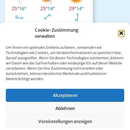
Cookie-Zustimmung
verwalten
Das aktuelle Wetter in Mariazell
Um Ihnen ein optimales Erlebnis zu bieten, verwenden wir
Unwetter Warnzentrale
Technologien wie Cookies, um Geräteinformationen zu speichern bzw.
darauf zuzugreifen. Wenn Sie diesen Technologien zustimmen, können
Satellitenbild GeoSphere
wir Daten wie das Surfverhalten oder eindeutige IDs auf dieser Website
ÖAMTC Verkehrsservice
verarbeiten. Wenn Sie Ihre Zustimmung nicht erteilen oder
zurückziehen, können bestimmte Merkmale und Funktionen
beeinträchtigt werden.
Akzeptieren
Kontakt:
Ing. Werner Girrer | Wiener Straße 64 | A-8630 Mariazell |
Ablehnen
E-Mail:
office@mariazell.at
Mariazell Online © 1997 - 2026. Alle Rechte vorbehalten.
Voreinstellungen anzeigen
Impressum
|
Datenschutzerklärung