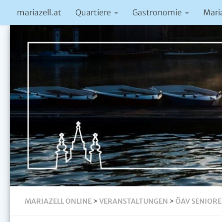
mariazell.at
Quartiere
Gastronomie
Mari
MARIAZELL ONLINE
>
VERANSTALTUNGEN
>
ÖAV SENIOR