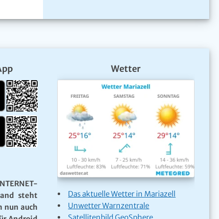
App
Wetter
NTERNET-
Das aktuelle Wetter in Mariazell
Land steht
Unwetter Warnzentrale
n nun auch
Satellitenbild GeoSphere
ür Android