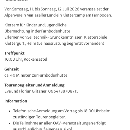
Von Samstag, 11. bis Sonntag, 12. Juli 2026 veranstaltet der
Alpenverein Mariazeller Land ein Klettercamp am Farnboden.
Klettern für Kinder und Jugendliche
Übernachtung in der Farnbodenhütte
Erlernen von Seiltechnik-Grundkenntnissen, Kletterspiele
Klettergurt, Helm (Leihausrüstung begrenzt vorhanden)
Treffpunkt
10:00 Uhr, Köckensattel
Gehzeit
ca. 40 Minuten zur Farnbodenhütte
Tourenbegleiter und Anmeldung
Eva und Florian Glitzner, 0664/88708715
Information
Telefonische Anmeldung am Vortag bis 18:00 Uhr beim
zuständigen Tourenbegleiter.
Die Teilnahme an allen ÖAV-Veranstaltungen erfolgt
ausschließlich auf eigenes Risiko!