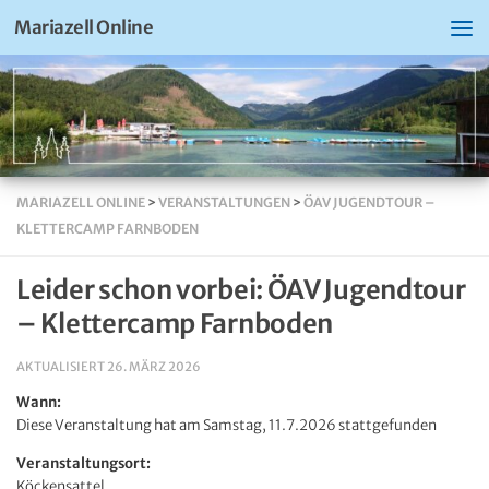
Mariazell Online
MARIAZELL ONLINE
>
VERANSTALTUNGEN
>
ÖAV JUGENDTOUR –
KLETTERCAMP FARNBODEN
Leider schon vorbei: ÖAV Jugendtour
– Klettercamp Farnboden
AKTUALISIERT
26. MÄRZ 2026
Wann:
Diese Veranstaltung hat am Samstag, 11.7.2026 stattgefunden
Veranstaltungsort:
Köckensattel