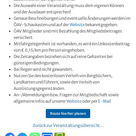
Die Auswahl einer Veranstaltung muss dem eigenen Können
und der Ausdauer entsprechen!
Genaue Beschreibungen und eventuelle Änderungen werden im
ÖAV-Schaukasten und auf der
Website
bekanntgegeben.
ÖAV Mitglieder sind mit Bezahlung des Mitgliedsbeitrages
versichert.
Mitfahrgelegenheit ist vorhanden, es wird ein Unkostenbeitrag
von € 0,15/km pro Person eingehoben.
Die Zeitangaben beziehen sich auf reine Gehzeiten bei
günstigen Bedingungen.
Bei Regen wird nicht gewandert.
Nutzen Sie den kostenlosen Verleih von Bergbüchern,
Landkarten und Führern, sowie den Verleih von
Ausrüstungsgegenständen.
An-/Abmeldungen bzw. Fragen zur Mitgliedschaft sowie
allgemeine Infos auf unserer
Website
oder per
E-Mail
Route hierher planen
Zurück zur Veranstaltungsübersicht...