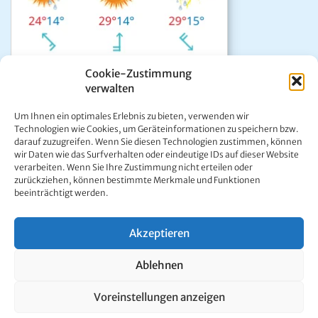
Cookie-Zustimmung
verwalten
Das aktuelle Wetter in Mariazell
Um Ihnen ein optimales Erlebnis zu bieten, verwenden wir
Unwetter Warnzentrale
Technologien wie Cookies, um Geräteinformationen zu speichern bzw.
darauf zuzugreifen. Wenn Sie diesen Technologien zustimmen, können
Satellitenbild GeoSphere
wir Daten wie das Surfverhalten oder eindeutige IDs auf dieser Website
ÖAMTC Verkehrsservice
verarbeiten. Wenn Sie Ihre Zustimmung nicht erteilen oder
zurückziehen, können bestimmte Merkmale und Funktionen
beeinträchtigt werden.
Akzeptieren
Kontakt:
Ing. Werner Girrer | Wiener Straße 64 | A-8630 Mariazell |
Ablehnen
E-Mail:
office@mariazell.at
Mariazell Online © 1997 - 2026. Alle Rechte vorbehalten.
Voreinstellungen anzeigen
Impressum
|
Datenschutzerklärung