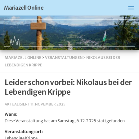
Mariazell Online
MARIAZELL ONLINE
>
VERANSTALTUNGEN
>
NIKOLAUS BEI DER
LEBENDIGEN KRIPPE
Leider schon vorbei: Nikolaus bei der
Lebendigen Krippe
AKTUALISIERT
11. NOVEMBER 2025
Wann:
Diese Veranstaltung hat am Samstag, 6.12.2025 stattgefunden
Veranstaltungsort:
Lebendige Krippe