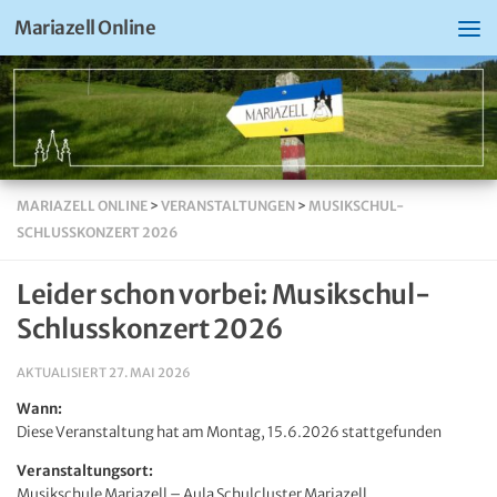
Mariazell Online
MARIAZELL ONLINE
>
VERANSTALTUNGEN
>
MUSIKSCHUL-
SCHLUSSKONZERT 2026
Leider schon vorbei: Musikschul-
Schlusskonzert 2026
AKTUALISIERT
27. MAI 2026
Wann:
Diese Veranstaltung hat am Montag, 15.6.2026 stattgefunden
Veranstaltungsort:
Musikschule Mariazell – Aula Schulcluster Mariazell