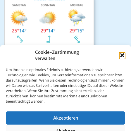
Cookie-Zustimmung
verwalten
Das aktuelle Wetter in Mariazell
Um Ihnen ein optimales Erlebnis zu bieten, verwenden wir
Unwetter Warnzentrale
Technologien wie Cookies, um Geräteinformationen zu speichern bzw.
darauf zuzugreifen. Wenn Sie diesen Technologien zustimmen, können
Satellitenbild GeoSphere
wir Daten wie das Surfverhalten oder eindeutige IDs auf dieser Website
ÖAMTC Verkehrsservice
verarbeiten. Wenn Sie Ihre Zustimmung nicht erteilen oder
zurückziehen, können bestimmte Merkmale und Funktionen
beeinträchtigt werden.
Akzeptieren
Kontakt:
Ing. Werner Girrer | Wiener Straße 64 | A-8630 Mariazell |