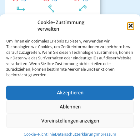
Cookie-Zustimmung
verwalten
Das aktuelle Wetter in Mariazell
Um Ihnen ein optimales Erlebnis zu bieten, verwenden wir
Unwetter Warnzentrale
Technologien wie Cookies, um Geräteinformationen zu speichern bzw.
darauf zuzugreifen. Wenn Sie diesen Technologien zustimmen, können
Satellitenbild GeoSphere
wir Daten wie das Surfverhalten oder eindeutige IDs auf dieser Website
ÖAMTC Verkehrsservice
verarbeiten. Wenn Sie Ihre Zustimmung nicht erteilen oder
zurückziehen, können bestimmte Merkmale und Funktionen
beeinträchtigt werden.
Akzeptieren
Kontakt:
Ing. Werner Girrer | Wiener Straße 64 | A-8630 Mariazell |
Ablehnen
E-Mail:
office@mariazell.at
Mariazell Online © 1997 - 2026. Alle Rechte vorbehalten.
Voreinstellungen anzeigen
Impressum
|
Datenschutzerklärung
Cookie-Richtlinie
Datenschutzerklärung
Impressum