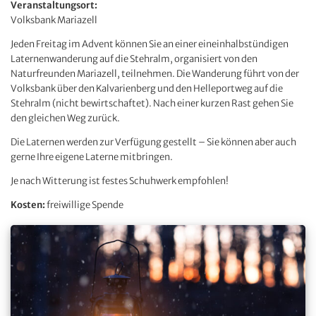
Veranstaltungsort:
Volksbank Mariazell
Jeden Freitag im Advent können Sie an einer eineinhalbstündigen
Laternenwanderung auf die Stehralm, organisiert von den
Naturfreunden Mariazell, teilnehmen. Die Wanderung führt von der
Volksbank über den Kalvarienberg und den Helleportweg auf die
Stehralm (nicht bewirtschaftet). Nach einer kurzen Rast gehen Sie
den gleichen Weg zurück.
Die Laternen werden zur Verfügung gestellt – Sie können aber auch
gerne Ihre eigene Laterne mitbringen.
Je nach Witterung ist festes Schuhwerk empfohlen!
Kosten:
freiwillige Spende