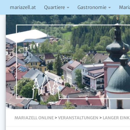
mariazell.at
Quartiere
Gastronomie
Mari
MARIAZELL ONLINE
>
VERANSTALTUNGEN
>
LANGER EINK