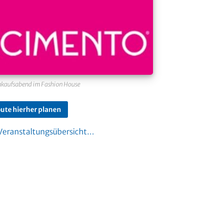
nkaufsabend im Fashion House
ute hierher planen
Veranstaltungsübersicht...