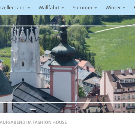
azeller Land
Wallfahrt
Sommer
Winter
AUFSABEND IM FASHION HOUSE