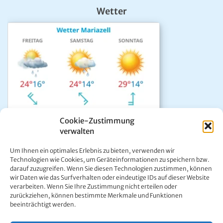
Wetter
Cookie-Zustimmung
verwalten
Das aktuelle Wetter in Mariazell
Um Ihnen ein optimales Erlebnis zu bieten, verwenden wir
Unwetter Warnzentrale
Technologien wie Cookies, um Geräteinformationen zu speichern bzw.
darauf zuzugreifen. Wenn Sie diesen Technologien zustimmen, können
Satellitenbild GeoSphere
wir Daten wie das Surfverhalten oder eindeutige IDs auf dieser Website
ÖAMTC Verkehrsservice
verarbeiten. Wenn Sie Ihre Zustimmung nicht erteilen oder
zurückziehen, können bestimmte Merkmale und Funktionen
beeinträchtigt werden.