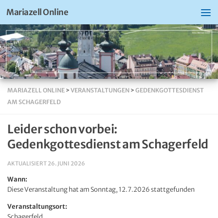
Mariazell Online
MARIAZELL ONLINE
>
VERANSTALTUNGEN
>
GEDENKGOTTESDIENST
AM SCHAGERFELD
Leider schon vorbei:
Gedenkgottesdienst am Schagerfeld
AKTUALISIERT
26. JUNI 2026
Wann:
Diese Veranstaltung hat am Sonntag, 12.7.2026 stattgefunden
Veranstaltungsort:
Schagerfeld