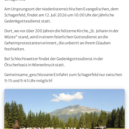
Am Ursprungsort der niederösterreichischen Evangelischen, dem
Schagerfeld, findet am 12. Juli 2026 um 10:00 Uhr der jährliche
Gedenkgottesdienst statt.
Dort, wo vor über 200 Jahren die hölzerne Kirche „St. Johann in der
Wüste“ stand, wird in einem feierlichen Gottesdienst an die
Geheimprotestanten erinnert, die unbeirrt an ihrem Glauben
festhielten.
Bei Schlechtwetter findet der Gedenkgottesdienst in der
Ötscherbasis in Wienerbruck statt.
Gemeinsame, geschlossene Einfahrt zum Schagerfeld nur zwischen
9:15 und 9:45 Uhr möglich!