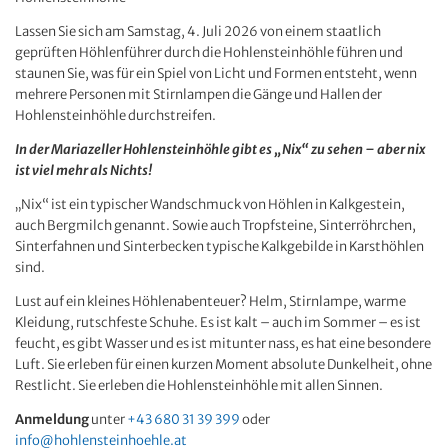
Lassen Sie sich am Samstag, 4. Juli 2026 von einem staatlich
geprüften Höhlenführer durch die Hohlensteinhöhle führen und
staunen Sie, was für ein Spiel von Licht und Formen entsteht, wenn
mehrere Personen mit Stirnlampen die Gänge und Hallen der
Hohlensteinhöhle durchstreifen.
In der Mariazeller Hohlensteinhöhle gibt es „Nix“ zu sehen – aber nix
ist viel mehr als Nichts!
„Nix“ ist ein typischer Wandschmuck von Höhlen in Kalkgestein,
auch Bergmilch genannt. Sowie auch Tropfsteine, Sinterröhrchen,
Sinterfahnen und Sinterbecken typische Kalkgebilde in Karsthöhlen
sind.
Lust auf ein kleines Höhlenabenteuer?
Helm, Stirnlampe, warme
Kleidung, rutschfeste Schuhe. Es ist kalt – auch im Sommer – es ist
feucht, es gibt Wasser und es ist mitunter nass, es hat eine besondere
Luft. Sie erleben für einen kurzen Moment absolute Dunkelheit, ohne
Restlicht. Sie erleben die Hohlensteinhöhle mit allen Sinnen.
Anmeldung
unter
+43 680 31 39 399
oder
info@hohlensteinhoehle.at