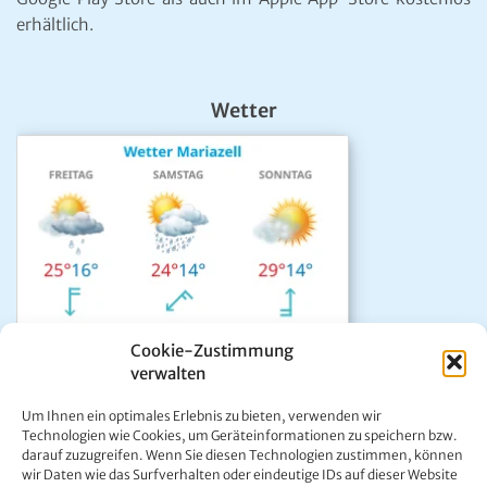
erhältlich.
Wetter
Cookie-Zustimmung
verwalten
Das aktuelle Wetter in Mariazell
Um Ihnen ein optimales Erlebnis zu bieten, verwenden wir
Unwetter Warnzentrale
Technologien wie Cookies, um Geräteinformationen zu speichern bzw.
darauf zuzugreifen. Wenn Sie diesen Technologien zustimmen, können
Satellitenbild GeoSphere
wir Daten wie das Surfverhalten oder eindeutige IDs auf dieser Website
ÖAMTC Verkehrsservice