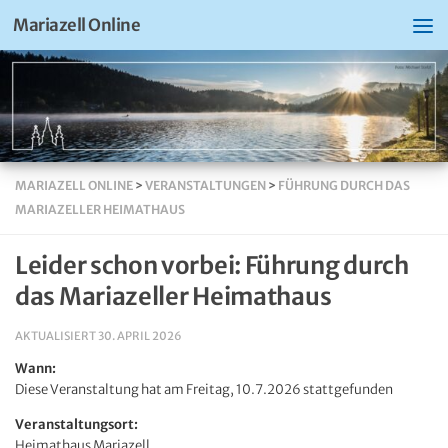
Mariazell Online
MARIAZELL ONLINE
>
VERANSTALTUNGEN
>
FÜHRUNG DURCH DAS
MARIAZELLER HEIMATHAUS
Leider schon vorbei: Führung durch
das Mariazeller Heimathaus
AKTUALISIERT
30. APRIL 2026
Wann:
Diese Veranstaltung hat am Freitag, 10.7.2026 stattgefunden
Veranstaltungsort:
Heimathaus Mariazell