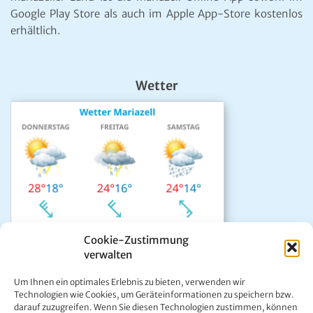
Google Play Store als auch im Apple App-Store kostenlos
erhältlich.
Wetter
Cookie-Zustimmung
verwalten
Das aktuelle Wetter in Mariazell
Um Ihnen ein optimales Erlebnis zu bieten, verwenden wir
Unwetter Warnzentrale
Technologien wie Cookies, um Geräteinformationen zu speichern bzw.
darauf zuzugreifen. Wenn Sie diesen Technologien zustimmen, können
Satellitenbild GeoSphere