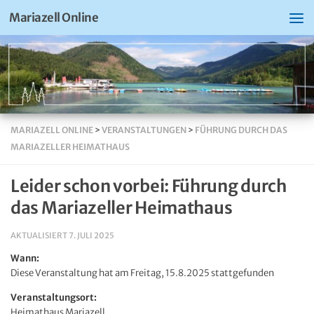
Mariazell Online
MARIAZELL ONLINE
>
VERANSTALTUNGEN
>
FÜHRUNG DURCH DAS
MARIAZELLER HEIMATHAUS
Leider schon vorbei: Führung durch
das Mariazeller Heimathaus
AKTUALISIERT
7. JULI 2025
Wann:
Diese Veranstaltung hat am Freitag, 15.8.2025 stattgefunden
Veranstaltungsort:
Heimathaus Mariazell