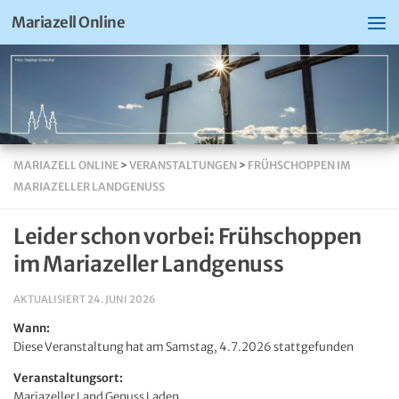
Mariazell Online
MARIAZELL ONLINE
>
VERANSTALTUNGEN
>
FRÜHSCHOPPEN IM
MARIAZELLER LANDGENUSS
Leider schon vorbei: Frühschoppen
im Mariazeller Landgenuss
AKTUALISIERT
24. JUNI 2026
Wann:
Diese Veranstaltung hat am Samstag, 4.7.2026 stattgefunden
Veranstaltungsort:
Mariazeller Land Genuss Laden