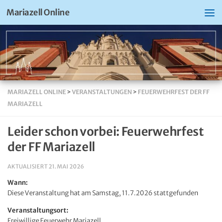
Mariazell Online
MARIAZELL ONLINE
>
VERANSTALTUNGEN
>
FEUERWEHRFEST DER FF
MARIAZELL
Leider schon vorbei: Feuerwehrfest
der FF Mariazell
AKTUALISIERT
21. MAI 2026
Wann:
Diese Veranstaltung hat am Samstag, 11.7.2026 stattgefunden
Veranstaltungsort:
Freiwillige Feuerwehr Mariazell