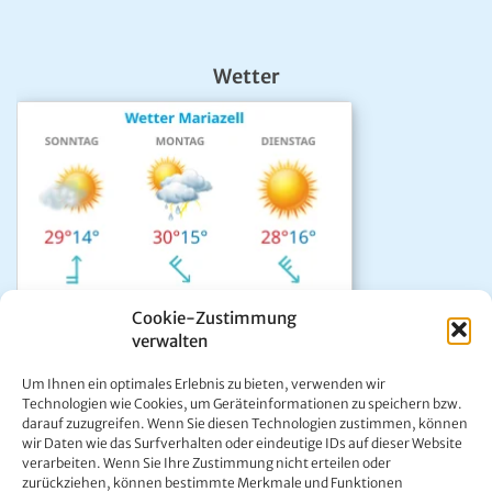
Wetter
Cookie-Zustimmung
verwalten
Das aktuelle Wetter in Mariazell
Um Ihnen ein optimales Erlebnis zu bieten, verwenden wir
Unwetter Warnzentrale
Technologien wie Cookies, um Geräteinformationen zu speichern bzw.
darauf zuzugreifen. Wenn Sie diesen Technologien zustimmen, können
Satellitenbild GeoSphere
wir Daten wie das Surfverhalten oder eindeutige IDs auf dieser Website
ÖAMTC Verkehrsservice
verarbeiten. Wenn Sie Ihre Zustimmung nicht erteilen oder
zurückziehen, können bestimmte Merkmale und Funktionen