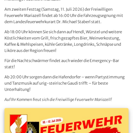
Am zweiten Festtag (Samstag, 11. Juli 2026) der Freiwilligen
Feuerwehr Mariazell findet ab 16:00 Uhr die Fahrzeugsegnung mit
dem Landesfeuerwehrkurart Dr. Michael Staberl statt.
Ab 18:00 Uhr können Sie sich dann auf Hendl, Würstel und weitere
Köstlichkeiten vom Grill, frisch gezapftes Bier, Weinverkostung,
Kaffee & Mehlspeisen, kühle Getränke, Longdrinks, Schnäpse und
Liköre aus der Region freuen!
Für die Nachtschwärmer findet auch wieder die Emergency-Bar
statt!
Ab 20:00 Uhr sorgen dann die Hafendorfer – wenn Partystimmung
und Tanzmusik auf urig-steirische Gaudi trifft – für beste
Unterhaltung!
Auf Ihr Kommen freut sich die Freiwillige Feuerwehr Mariazell!