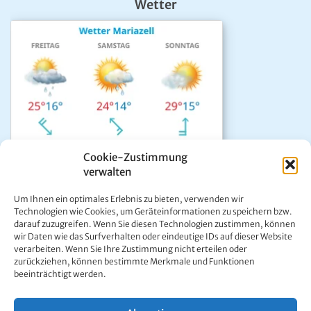
Wetter
Cookie-Zustimmung
verwalten
Das aktuelle Wetter in Mariazell
Um Ihnen ein optimales Erlebnis zu bieten, verwenden wir
Unwetter Warnzentrale
Technologien wie Cookies, um Geräteinformationen zu speichern bzw.
darauf zuzugreifen. Wenn Sie diesen Technologien zustimmen, können
Satellitenbild GeoSphere
wir Daten wie das Surfverhalten oder eindeutige IDs auf dieser Website
ÖAMTC Verkehrsservice
verarbeiten. Wenn Sie Ihre Zustimmung nicht erteilen oder
zurückziehen, können bestimmte Merkmale und Funktionen
beeinträchtigt werden.