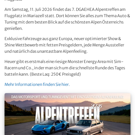
Am Samstag, 11. Juli 2026 findet das 7. DGAEHEA Alpentreffen am
Flugplatz in Mariazell statt. Dort können Sie alles zum Thema Auto &
Tuning mit dem besten Blick auf die schönsten Alpen Österreichs
genießen.
Exklusive Fahrzeuge aus ganz Europa, neuer optimierter Show &
Shine Wettbewerb mit fetten Preisgeldern, jede Menge Aussteller
und natürlich das unantastbare Alpenfeeling.
Heuer gibt es erstmals eine riesige Monster Energy Area mit Sim-
Racern und Co., in der man sich um die schnellste Runde des Tages
batteln kann. (Beste Laq: 250€ Preisgeld)
Mehr Informationen finden Sie hier.