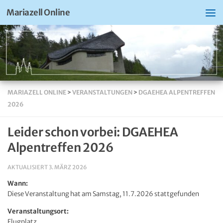
Mariazell Online
MARIAZELL ONLINE
>
VERANSTALTUNGEN
>
DGAEHEA ALPENTREFFEN
2026
Leider schon vorbei: DGAEHEA
Alpentreffen 2026
AKTUALISIERT
3. MÄRZ 2026
Wann:
Diese Veranstaltung hat am Samstag, 11.7.2026 stattgefunden
Veranstaltungsort:
Flugplatz