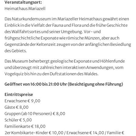
Veranstaltungsort:
Heimathaus Mariazell
Das Naturkundemuseum im Mariazeller Heimathaus gewährt einen
Einblick in die Vielfalt der Fauna und Flora und die frühe Geschichte
des Wallfahrtsortes und seiner Umgebung. Vor- und
frühgeschichtliche Exponate wie römische Münzen, aber auch
Gegenstände der Keltenzeit zeugen von der anfänglichen Besiedlung
des Gebiets.
Das Museum beherbergt geologische Exponate und Höhlenfunde
und überzeugt mit zahlreichen interaktiven Anwendungen, vom
Vogelquiz bis hin zu den Duftstationen des Waldes.
Geöffnet von 16:00 bis 21:00 Uhr (Besichtigung ohne Führung)
Eintrittspreise
Erwachsene € 9,00
Gäste € 8,00
Gruppen (ab 10 Personen) € 8,00
Schüler € 5,00
Familienkarte € 18,00
2er Kombikarte-Kinder € 10,00 / Erwachsene € 14,00 / Familie €