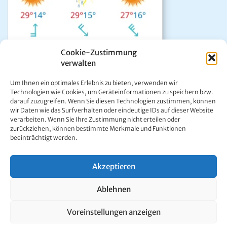
Cookie-Zustimmung
verwalten
Das aktuelle Wetter in Mariazell
Um Ihnen ein optimales Erlebnis zu bieten, verwenden wir
Unwetter Warnzentrale
Technologien wie Cookies, um Geräteinformationen zu speichern bzw.
darauf zuzugreifen. Wenn Sie diesen Technologien zustimmen, können
Satellitenbild GeoSphere
wir Daten wie das Surfverhalten oder eindeutige IDs auf dieser Website
ÖAMTC Verkehrsservice
verarbeiten. Wenn Sie Ihre Zustimmung nicht erteilen oder
zurückziehen, können bestimmte Merkmale und Funktionen
beeinträchtigt werden.
Akzeptieren
Kontakt:
Ing. Werner Girrer | Wiener Straße 64 | A-8630 Mariazell |
Ablehnen
E-Mail:
office@mariazell.at
Mariazell Online © 1997 - 2026. Alle Rechte vorbehalten.
Voreinstellungen anzeigen
Impressum
|
Datenschutzerklärung