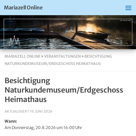
Mariazell Online
MARIAZELL ONLINE
>
VERANSTALTUNGEN
>
BESICHTIGUNG
NATURKUNDEMUSEUM/ERDGESCHOSS HEIMATHAUS
Besichtigung
Naturkundemuseum/Erdgeschoss
Heimathaus
AKTUALISIERT
19. JUNI 2026
Wann:
Am Donnerstag, 20.8.2026 um 16:00 Uhr