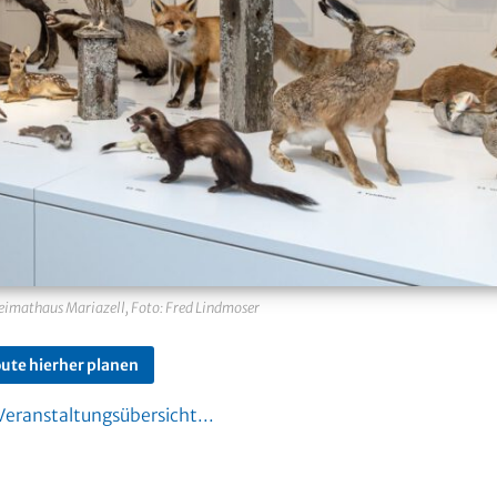
mathaus Mariazell, Foto: Fred Lindmoser
ute hierher planen
Veranstaltungsübersicht...