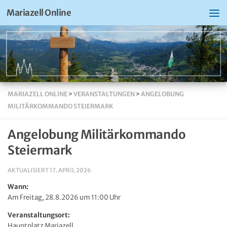
Mariazell Online
MARIAZELL ONLINE
>
VERANSTALTUNGEN
>
ANGELOBUNG
MILITÄRKOMMANDO STEIERMARK
Angelobung Militärkommando
Steiermark
AKTUALISIERT
17. APRIL 2026
Wann:
Am Freitag, 28.8.2026 um 11:00 Uhr
Veranstaltungsort:
Hauptplatz Mariazell