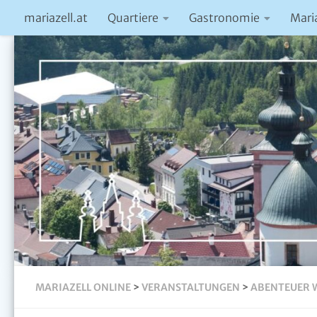
mariazell.at
Quartiere
Gastronomie
Mari
MARIAZELL ONLINE
>
VERANSTALTUNGEN
>
ABENTEUER 