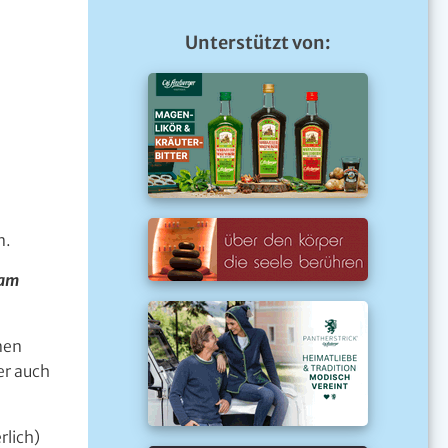
Unterstützt von:
n.
 am
nnen
er auch
rlich)