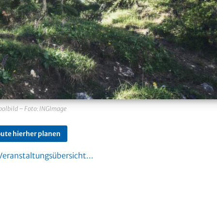
olbild – Foto: INGImage
ute hierher planen
Veranstaltungsübersicht...