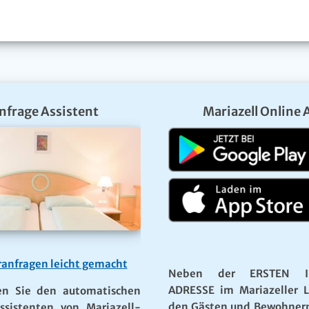
nfrage Assistent
Mariazell Online 
anfragen leicht gemacht
Neben der ERSTEN I
ADRESSE im Mariazeller 
en Sie den automatischen
den Gästen und Bewohner
ssistenten von Mariazell-