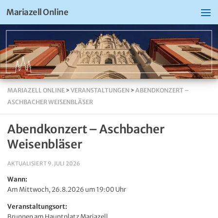
Mariazell Online
MARIAZELL ONLINE
>
VERANSTALTUNGEN
>
ABENDKONZERT –
ASCHBACHER WEISENBLÄSER
Abendkonzert – Aschbacher
Weisenbläser
AKTUALISIERT
9. JULI 2026
Wann:
Am Mittwoch, 26.8.2026 um 19:00 Uhr
Veranstaltungsort:
Brunnen am Hauptplatz Mariazell