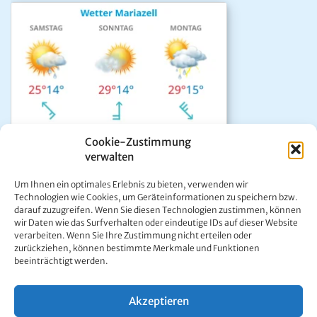
Cookie-Zustimmung
verwalten
Das aktuelle Wetter in Mariazell
Um Ihnen ein optimales Erlebnis zu bieten, verwenden wir
Unwetter Warnzentrale
Technologien wie Cookies, um Geräteinformationen zu speichern bzw.
darauf zuzugreifen. Wenn Sie diesen Technologien zustimmen, können
Satellitenbild GeoSphere
wir Daten wie das Surfverhalten oder eindeutige IDs auf dieser Website
ÖAMTC Verkehrsservice
verarbeiten. Wenn Sie Ihre Zustimmung nicht erteilen oder
zurückziehen, können bestimmte Merkmale und Funktionen
beeinträchtigt werden.
Akzeptieren