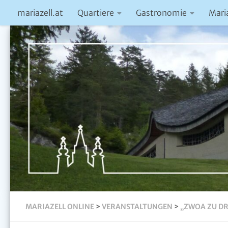
mariazell.at
Quartiere
Gastronomie
Mari
MARIAZELL ONLINE
>
VERANSTALTUNGEN
>
„ZWOA ZU DR