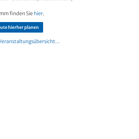
amm finden Sie
hier
.
ute hierher planen
Veranstaltungsübersicht...