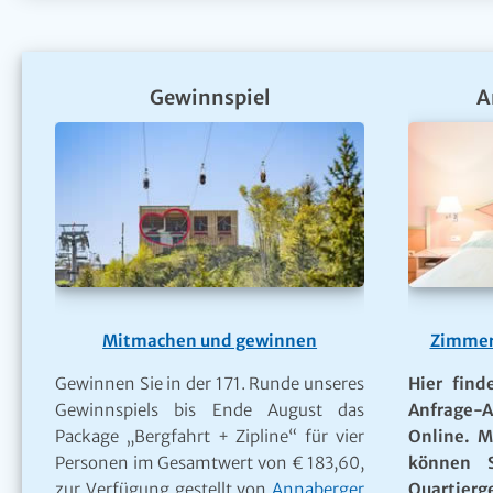
Gewinnspiel
A
Mitmachen und gewinnen
Zimmer
Gewinnen Sie in der 171. Runde unseres
Hier find
Gewinnspiels bis Ende August das
Anfrage-A
Package „Bergfahrt + Zipline“ für vier
Online. M
Personen im Gesamtwert von € 183,60,
können S
zur Verfügung gestellt von
Annaberger
Quartie