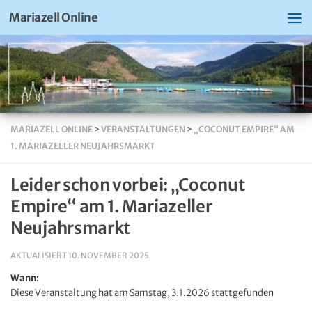
Mariazell Online
MARIAZELL ONLINE
>
VERANSTALTUNGEN
>
„COCONUT EMPIRE“ AM
1. MARIAZELLER NEUJAHRSMARKT
Leider schon vorbei: „Coconut
Empire“ am 1. Mariazeller
Neujahrsmarkt
AKTUALISIERT
10. NOVEMBER 2025
Wann:
Diese Veranstaltung hat am Samstag, 3.1.2026 stattgefunden