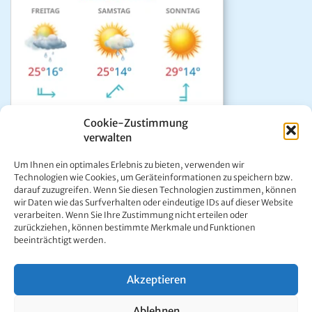
Cookie-Zustimmung
verwalten
Das aktuelle Wetter in Mariazell
Um Ihnen ein optimales Erlebnis zu bieten, verwenden wir
Unwetter Warnzentrale
Technologien wie Cookies, um Geräteinformationen zu speichern bzw.
darauf zuzugreifen. Wenn Sie diesen Technologien zustimmen, können
Satellitenbild GeoSphere
wir Daten wie das Surfverhalten oder eindeutige IDs auf dieser Website
ÖAMTC Verkehrsservice
verarbeiten. Wenn Sie Ihre Zustimmung nicht erteilen oder
zurückziehen, können bestimmte Merkmale und Funktionen
beeinträchtigt werden.
Akzeptieren
Kontakt:
Ing. Werner Girrer | Wiener Straße 64 | A-8630 Mariazell |
Ablehnen